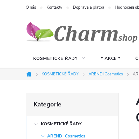
Přejít
O nás
Kontakty
Doprava a platba
Hodnocení o
na
obsah
KOSMETICKÉ ŘADY
* AKCE *
Č
KOSMETICKÉ ŘADY
ARENDI Cosmetics
ARE
Domů
P
Přeskočit
Kategorie
kategorie
o
KOSMETICKÉ ŘADY
s
ARENDI Cosmetics