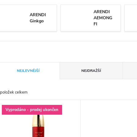
ARENDI
ARENDI
AEMONG
Ginkgo
FI
Ř
NEJLEVNĚJŠÍ
NEJDRAŽŠÍ
a
položek celkem
z
V
Vyprodáno - prodej ukončen
e
ý
n