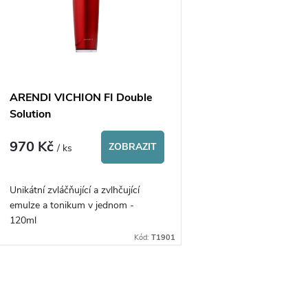
p
p
s
r
p
ARENDI VICHION FI Double
o
Solution
r
970 Kč
d
ZOBRAZIT
/ ks
o
u
Unikátní zvláčňující a zvlhčující
d
emulze a tonikum v jednom -
k
120ml
u
Kód:
T1901
t
k
ů
O