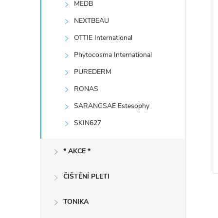
MEDB
e
í
i
NEXTBEAU
l
OTTIE International
Phytocosma International
PUREDERM
RONAS
SARANGSAE Estesophy
SKIN627
* AKCE *
ČIŠTĚNÍ PLETI
TONIKA