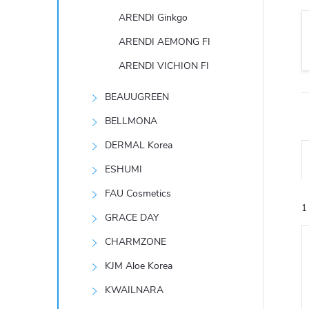
t
ARENDI Ginkgo
r
ARENDI AEMONG FI
ARENDI VICHION FI
a
BEAUUGREEN
n
BELLMONA
n
DERMAL Korea
ESHUMI
í
FAU Cosmetics
1
p
GRACE DAY
CHARMZONE
a
KJM Aloe Korea
n
KWAILNARA