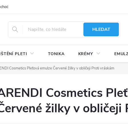
bchodu
Moje objednávka
Obchodní podmínky
Ochrana osobní
HLEDAT
IŠTĚNÍ PLETI
TONIKA
KRÉMY
EMUL
NDI Cosmetics Pleťová emulze Červené žilky v obličeji Proti vráskám
ARENDI Cosmetics Pleť
Červené žilky v obličeji