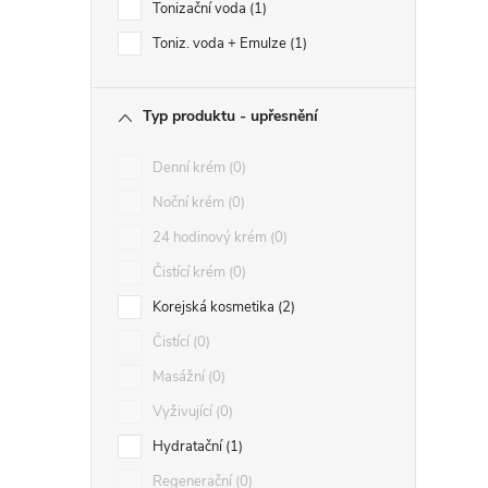
Tonizační voda
1
Toniz. voda + Emulze
1
Typ produktu - upřesnění
Denní krém
0
Noční krém
0
24 hodinový krém
0
Čistící krém
0
Korejská kosmetika
2
Čistící
0
Masážní
0
Vyživující
0
Hydratační
1
Regenerační
0