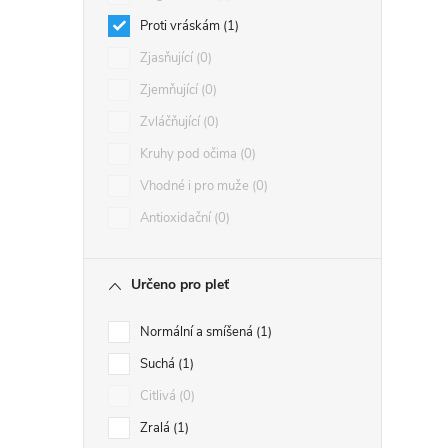
Proti vráskám
1
Zjasňující
0
Zjemňující
0
Zvláčňující
0
Kruhy pod očima
0
Vhodné i pro muže
0
Antioxidační
0
Určeno pro pleť
Normální a smíšená
1
Suchá
1
Citlivá
0
Zralá
1