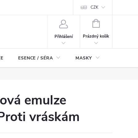
ch údajů
Odstoupení od smlouvy
CZK
NÁKUPNÍ
KOŠÍK
Prázdný košík
Přihlášení
ZE
ESENCE / SÉRA
MASKY
KOSMETI
ová emulze
 Proti vráskám