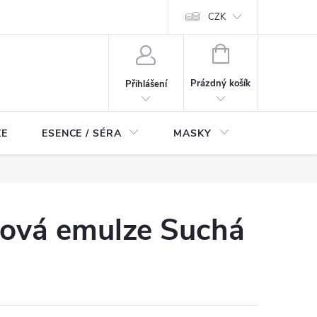
ch údajů
Odstoupení od smlouvy
CZK
NÁKUPNÍ
KOŠÍK
Prázdný košík
Přihlášení
ZE
ESENCE / SÉRA
MASKY
KOSMETI
ová emulze Suchá