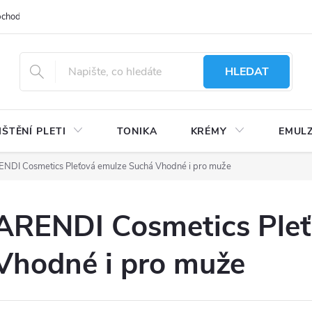
bchodu
Moje objednávka
Obchodní podmínky
Ochrana osobní
HLEDAT
IŠTĚNÍ PLETI
TONIKA
KRÉMY
EMUL
NDI Cosmetics Pleťová emulze Suchá Vhodné i pro muže
ARENDI Cosmetics Pleť
Vhodné i pro muže