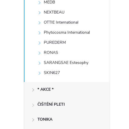
MEDB
e
NEXTBEAU
l
OTTIE International
Phytocosma International
PUREDERM
RONAS
SARANGSAE Estesophy
SKIN627
* AKCE *
ČIŠTĚNÍ PLETI
TONIKA