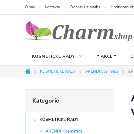
Přejít
O nás
Kontakty
Doprava a platba
Hodnocení o
na
obsah
KOSMETICKÉ ŘADY
* AKCE *
Č
KOSMETICKÉ ŘADY
ARENDI Cosmetics
ARE
Domů
P
Přeskočit
Kategorie
kategorie
o
KOSMETICKÉ ŘADY
s
ARENDI Cosmetics