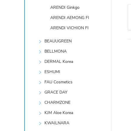
t
ARENDI Ginkgo
r
ARENDI AEMONG FI
ARENDI VICHION FI
a
BEAUUGREEN
n
BELLMONA
n
DERMAL Korea
ESHUMI
í
FAU Cosmetics
p
GRACE DAY
CHARMZONE
a
KJM Aloe Korea
n
KWAILNARA