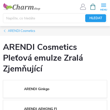
Přejít
NÁKUPNÍ
KOŠÍK
na
obsah
HLEDAT
ARENDI Cosmetics
ARENDI Cosmetics
Pleťová emulze Zralá
Zjemňující
ARENDI Ginkgo
ARENDI AEMONG FI