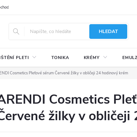
bchodu
Moje objednávka
Obchodní podmínky
Ochrana osobní
HLEDAT
IŠTĚNÍ PLETI
TONIKA
KRÉMY
EMUL
NDI Cosmetics Pleťové sérum Červené žilky v obličeji 24 hodinový krém
ARENDI Cosmetics Ple
Červené žilky v obličej