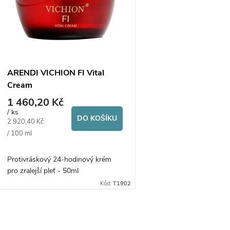
p
p
s
r
p
ARENDI VICHION FI Vital
o
Cream
r
1 460,20 Kč
d
/ ks
DO KOŠÍKU
o
Měrná
2 920,40 Kč
cena:
/ 100 ml
u
d
Protivráskový 24-hodinový krém
k
pro zralejší pleť - 50ml
u
Kód:
T1902
t
k
ů
O