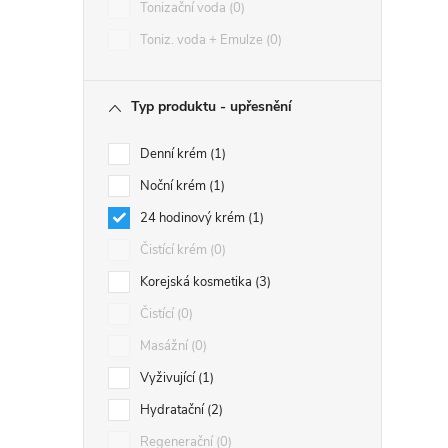
Tonizační voda
0
Toniz. voda + Emulze
0
Typ produktu - upřesnění
Denní krém
1
Noční krém
1
24 hodinový krém
1
Čistící krém
0
Korejská kosmetika
3
Čistící
0
Masážní
0
Vyživující
1
Hydratační
2
Regenerační
0