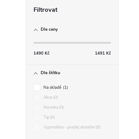
Dle ceny
1490
Kč
1491
Kč
i
Dle štítku
Na skladě
1
Akce
0
Novinka
0
Tip
0
Vyprodáno - prodej ukončen
0