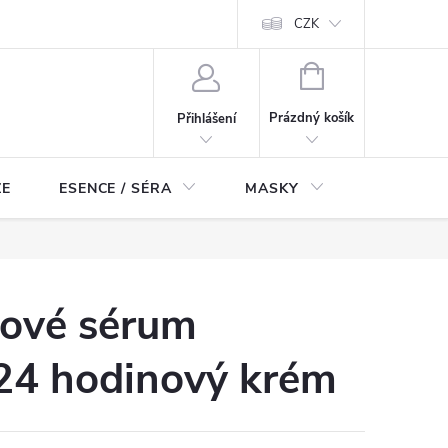
ch údajů
Odstoupení od smlouvy
CZK
NÁKUPNÍ
KOŠÍK
Prázdný košík
Přihlášení
ZE
ESENCE / SÉRA
MASKY
KOSMETI
ťové sérum
i 24 hodinový krém