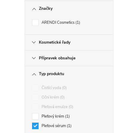
Značky
ARENDI Cosmetics
1
Kosmetické řady
Přípravek obsahuje
Typ produktu
Čistící voda
0
Oční krém
0
Pleťová emulze
0
Pleťový krém
1
Pleťové sérum
1