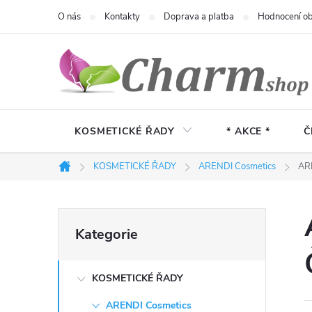
Přejít
O nás
Kontakty
Doprava a platba
Hodnocení o
na
obsah
KOSMETICKÉ ŘADY
* AKCE *
Č
KOSMETICKÉ ŘADY
ARENDI Cosmetics
ARE
Domů
P
Přeskočit
Kategorie
kategorie
o
KOSMETICKÉ ŘADY
s
ARENDI Cosmetics