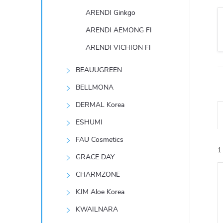
t
ARENDI Ginkgo
r
ARENDI AEMONG FI
ARENDI VICHION FI
a
BEAUUGREEN
n
BELLMONA
n
DERMAL Korea
ESHUMI
í
FAU Cosmetics
1
p
GRACE DAY
CHARMZONE
a
KJM Aloe Korea
n
KWAILNARA