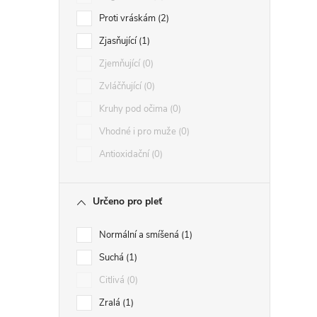
Proti vráskám
2
Zjasňující
1
Zjemňující
0
Zvláčňující
0
Kruhy pod očima
0
Vhodné i pro muže
0
Antioxidační
0
Určeno pro pleť
Normální a smíšená
1
Suchá
1
Citlivá
0
Zralá
1