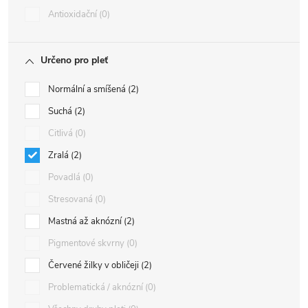
Antioxidační
0
Určeno pro pleť
Normální a smíšená
2
Suchá
2
Citlivá
0
Zralá
2
Povadlá
0
Stresovaná
0
Mastná až aknózní
2
Pigmentové skvrny
0
Červené žilky v obličeji
2
Problematická / aknózní
0