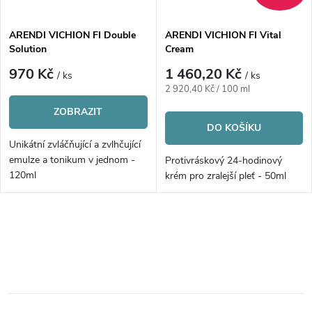
í
s
p
ARENDI VICHION FI Double
ARENDI VICHION FI Vital
Solution
Cream
p
r
970 Kč
1 460,20 Kč
/ ks
/ ks
r
Měrná
2 920,40 Kč / 100 ml
o
cena:
ZOBRAZIT
o
DO KOŠÍKU
d
Unikátní zvláčňující a zvlhčující
d
emulze a tonikum v jednom -
Protivráskový 24-hodinový
u
120ml
krém pro zralejší pleť - 50ml
u
k
k
O
t
v
t
ů
l
ů