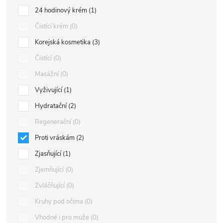
24 hodinový krém
1
Čistící krém
0
Korejská kosmetika
3
Čistící
0
Masážní
0
Vyživující
1
Hydratační
2
Regenerační
0
Proti vráskám
2
Zjasňující
1
Zjemňující
0
Zvláčňující
0
Kruhy pod očima
0
Vhodné i pro muže
0