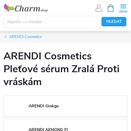
Přejít
NÁKUPNÍ
KOŠÍK
na
obsah
HLEDAT
ARENDI Cosmetics
ARENDI Cosmetics
Pleťové sérum Zralá Proti
vráskám
ARENDI Ginkgo
ARENDI AEMONG FI