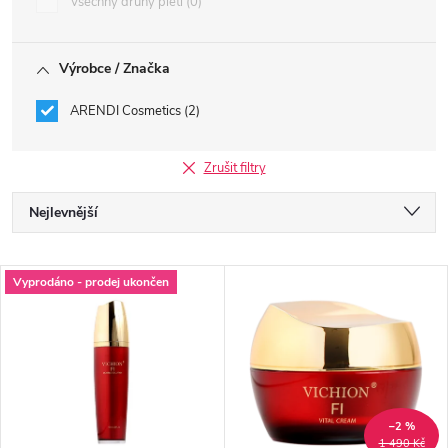
Všechny druhy pleti
0
Výrobce / Značka
ARENDI Cosmetics
2
Zrušit filtry
Ř
Nejlevnější
a
Nejdražší
V
Vyprodáno - prodej ukončen
Nejprodávanější
z
ý
Abecedně
e
p
n
i
–2 %
1 490 Kč