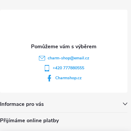
ý
t
p
i
í
s
u
charm-shop
@
email.cz
+420 777880555
Charmshop.cz
Informace pro vás
Přijímáme online platby