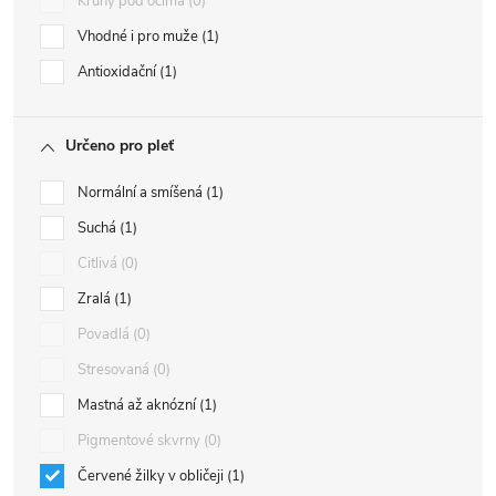
Kruhy pod očima
0
Vhodné i pro muže
1
Antioxidační
1
Určeno pro pleť
Normální a smíšená
1
Suchá
1
Citlivá
0
Zralá
1
Povadlá
0
Stresovaná
0
Mastná až aknózní
1
Pigmentové skvrny
0
Červené žilky v obličeji
1