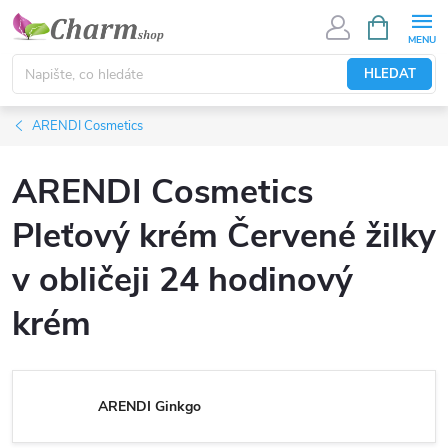
Přejít
NÁKUPNÍ
KOŠÍK
na
obsah
HLEDAT
ARENDI Cosmetics
ARENDI Cosmetics
Pleťový krém Červené žilky
v obličeji 24 hodinový
krém
ARENDI Ginkgo