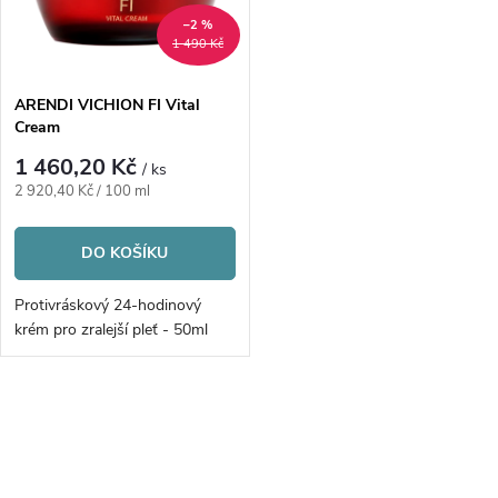
n
i
–2 %
1 490 Kč
í
s
p
ARENDI VICHION FI Vital
Cream
p
r
1 460,20 Kč
/ ks
r
Měrná
2 920,40 Kč / 100 ml
o
cena:
o
DO KOŠÍKU
d
d
Protivráskový 24-hodinový
u
krém pro zralejší pleť - 50ml
u
k
k
O
t
v
t