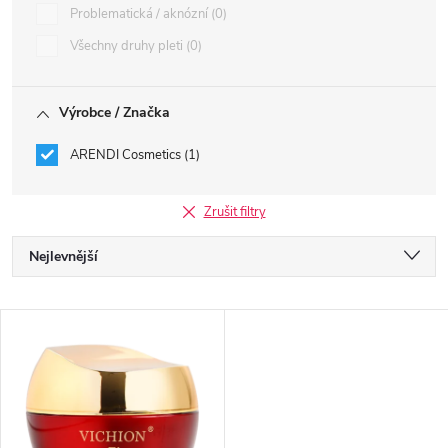
Problematická / aknózní
0
Všechny druhy pleti
0
Výrobce / Značka
ARENDI Cosmetics
1
Zrušit filtry
Ř
Nejlevnější
a
Nejdražší
V
Nejprodávanější
z
ý
Abecedně
e
p