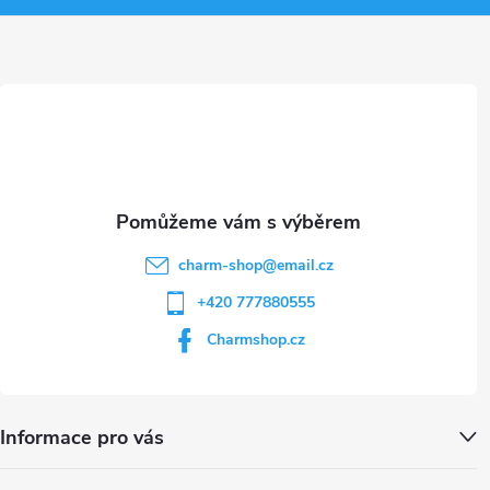
v
a
ý
t
p
i
í
s
u
charm-shop
@
email.cz
+420 777880555
Charmshop.cz
Informace pro vás