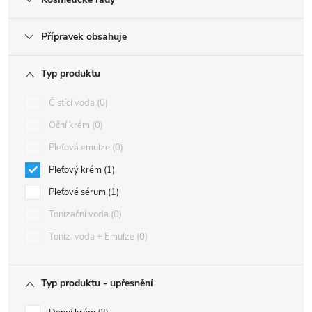
Přípravek obsahuje
Typ produktu
Čistící voda
0
Oční krém
0
Pleťová emulze
0
Pleťový krém
1
Pleťové sérum
1
Tonizační voda
0
Toniz. voda + Emulze
0
Typ produktu - upřesnění