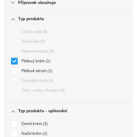
Přípravek obsahuje
Typ produktu
Čistící voda
0
Oční krém
0
Pleťová emulze
0
Pleťový krém
1
Pleťové sérum
1
Tonizační voda
0
Toniz. voda + Emulze
0
Typ produktu - upřesnění
Denní krém
2
Noční krém
1