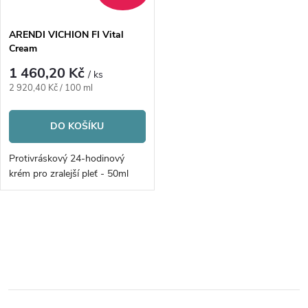
í
s
p
ARENDI VICHION FI Vital
Cream
p
r
1 460,20 Kč
/ ks
r
Měrná
2 920,40 Kč / 100 ml
o
cena:
o
DO KOŠÍKU
d
d
Protivráskový 24-hodinový
u
krém pro zralejší pleť - 50ml
u
k
k
O
t
v
t
ů
l
ů