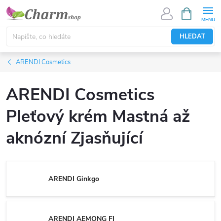
Přejít
NÁKUPNÍ
KOŠÍK
na
obsah
HLEDAT
ARENDI Cosmetics
ARENDI Cosmetics
Pleťový krém Mastná až
aknózní Zjasňující
ARENDI Ginkgo
ARENDI AEMONG FI