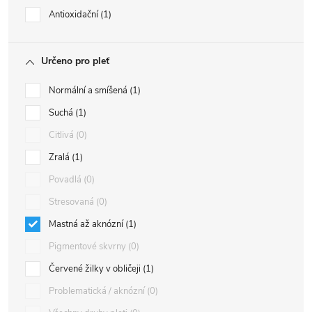
Antioxidační
1
Určeno pro pleť
Normální a smíšená
1
Suchá
1
Citlivá
0
Zralá
1
Povadlá
0
Stresovaná
0
Mastná až aknózní
1
Pigmentové skvrny
0
Červené žilky v obličeji
1
Problematická / aknózní
0