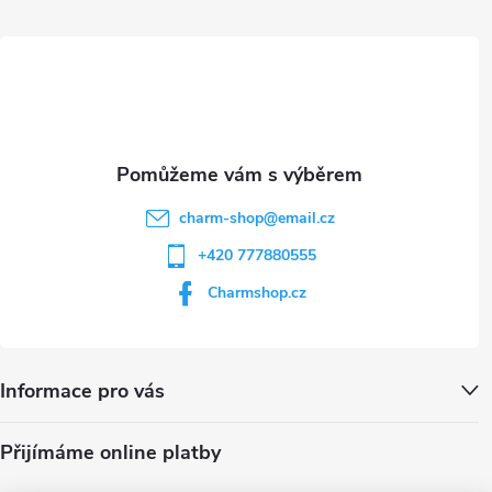
ý
t
p
i
í
s
u
charm-shop
@
email.cz
+420 777880555
Charmshop.cz
Informace pro vás
Přijímáme online platby