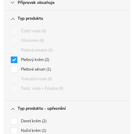
Přípravek obsahuje
Typ produktu
Čistící voda
0
Oční krém
0
Pleťová emulze
0
Pleťový krém
2
Pleťové sérum
1
Tonizační voda
0
Toniz. voda + Emulze
0
Typ produktu - upřesnění
Denní krém
2
Noční krém
1