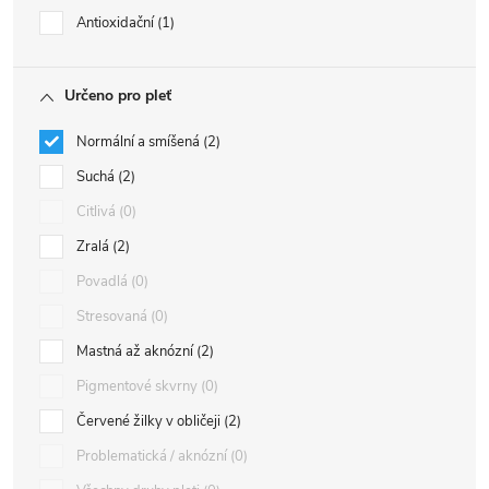
Antioxidační
1
Určeno pro pleť
Normální a smíšená
2
Suchá
2
Citlivá
0
Zralá
2
Povadlá
0
Stresovaná
0
Mastná až aknózní
2
Pigmentové skvrny
0
Červené žilky v obličeji
2
Problematická / aknózní
0