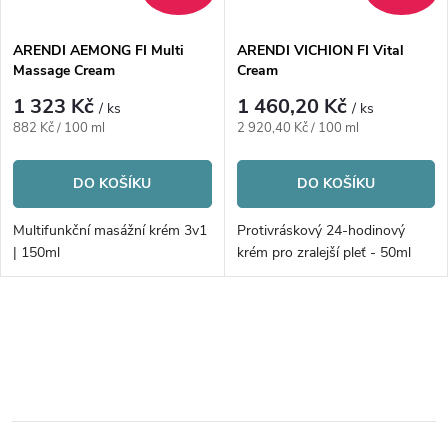
í
s
p
ARENDI AEMONG FI Multi
ARENDI VICHION FI Vital
Massage Cream
Cream
p
r
1 323 Kč
1 460,20 Kč
/ ks
/ ks
r
Měrná
Měrná
882 Kč / 100 ml
2 920,40 Kč / 100 ml
o
cena:
cena:
o
DO KOŠÍKU
DO KOŠÍKU
d
d
Multifunkční masážní krém 3v1
Protivráskový 24-hodinový
u
| 150ml
krém pro zralejší pleť - 50ml
u
k
k
O
t
v
t
ů
l
ů