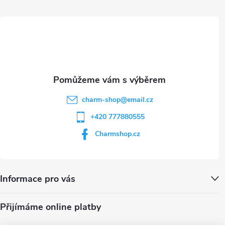
ý
t
p
i
í
s
u
charm-shop
@
email.cz
+420 777880555
Charmshop.cz
Informace pro vás
Přijímáme online platby