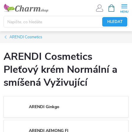
Přejít
NÁKUPNÍ
KOŠÍK
na
obsah
HLEDAT
ARENDI Cosmetics
ARENDI Cosmetics
Pleťový krém Normální a
smíšená Vyživující
ARENDI Ginkgo
ARENDI AEMONG FI