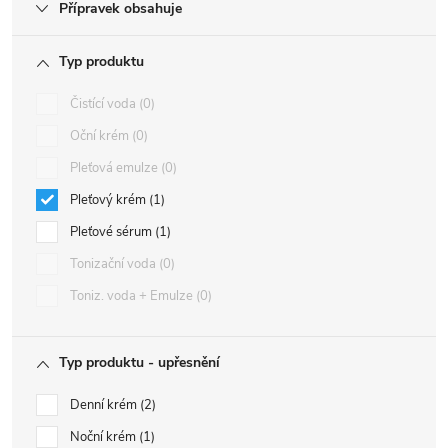
Přípravek obsahuje
Typ produktu
Čistící voda
0
Oční krém
0
Pleťová emulze
0
Pleťový krém
1
Pleťové sérum
1
Tonizační voda
0
Toniz. voda + Emulze
0
Typ produktu - upřesnění
Denní krém
2
Noční krém
1