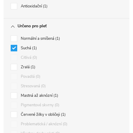
Antioxidační
1
Určeno pro pleť
Normální a smíšená
1
Suchá
1
Citlivá
0
Zralá
1
Povadlá
0
Stresovaná
0
Mastná až aknózní
1
Pigmentové skvrny
0
Červené žilky v obličeji
1
Problematická / aknózní
0