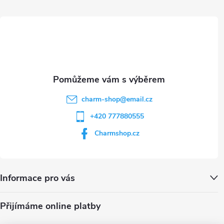
ý
t
p
i
í
s
u
charm-shop
@
email.cz
+420 777880555
Charmshop.cz
Informace pro vás
Přijímáme online platby