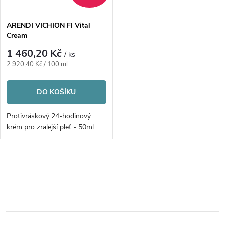
í
s
p
ARENDI VICHION FI Vital
Cream
p
r
1 460,20 Kč
/ ks
r
Měrná
2 920,40 Kč / 100 ml
o
cena:
o
DO KOŠÍKU
d
d
Protivráskový 24-hodinový
u
krém pro zralejší pleť - 50ml
u
k
k
O
t
v
t
ů
l
ů