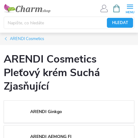
Přejít
NÁKUPNÍ
KOŠÍK
na
obsah
HLEDAT
ARENDI Cosmetics
ARENDI Cosmetics
Pleťový krém Suchá
Zjasňující
ARENDI Ginkgo
ARENDI AEMONG FI