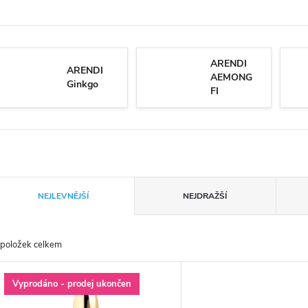
ARENDI
ARENDI
AEMONG
Ginkgo
FI
Ř
NEJLEVNĚJŠÍ
NEJDRAŽŠÍ
a
položek celkem
z
V
Vyprodáno - prodej ukončen
e