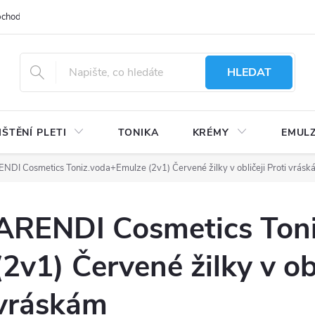
bchodu
Moje objednávka
Obchodní podmínky
Ochrana osobní
HLEDAT
IŠTĚNÍ PLETI
TONIKA
KRÉMY
EMUL
NDI Cosmetics Toniz.voda+Emulze (2v1) Červené žilky v obličeji Proti vrásk
ARENDI Cosmetics Ton
(2v1) Červené žilky v obl
vráskám