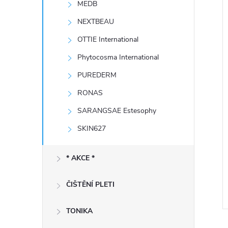
MEDB
e
NEXTBEAU
l
í
OTTIE International
i
Phytocosma International
PUREDERM
RONAS
SARANGSAE Estesophy
SKIN627
* AKCE *
ČIŠTĚNÍ PLETI
TONIKA