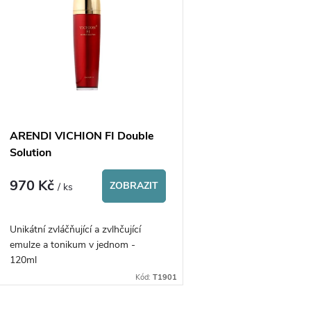
ý
n
p
p
s
r
p
ARENDI VICHION FI Double
o
Solution
r
970 Kč
d
ZOBRAZIT
/ ks
o
u
Unikátní zvláčňující a zvlhčující
d
emulze a tonikum v jednom -
k
120ml
u
Kód:
T1901
t