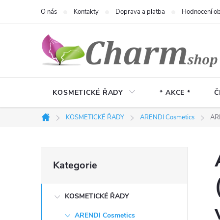
Přejít
O nás
Kontakty
Doprava a platba
Hodnocení o
na
obsah
KOSMETICKÉ ŘADY
* AKCE *
Č
KOSMETICKÉ ŘADY
ARENDI Cosmetics
ARE
Domů
P
Přeskočit
Kategorie
kategorie
o
KOSMETICKÉ ŘADY
s
ARENDI Cosmetics