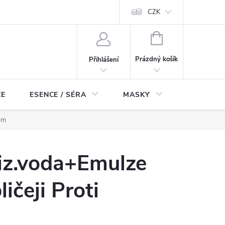
ch údajů
Odstoupení od smlouvy
CZK
NÁKUPNÍ
KOŠÍK
Prázdný košík
Přihlášení
ZE
ESENCE / SÉRA
MASKY
KOSMETI
ám
iz.voda+Emulze
ičeji Proti