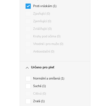
Proti vráskám
1
Zjasňující
0
Zjemňující
0
Zvláčňující
0
Kruhy pod očima
0
Vhodné i pro muže
0
Antioxidační
0
Určeno pro pleť
Normální a smíšená
1
Suchá
1
Citlivá
0
Zralá
1