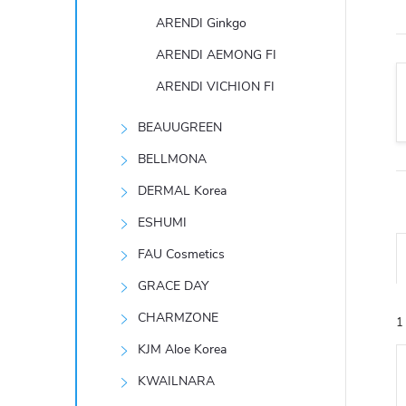
t
ARENDI Ginkgo
r
ARENDI AEMONG FI
ARENDI VICHION FI
a
BEAUUGREEN
n
BELLMONA
n
DERMAL Korea
ESHUMI
í
FAU Cosmetics
p
GRACE DAY
CHARMZONE
1
a
KJM Aloe Korea
n
KWAILNARA