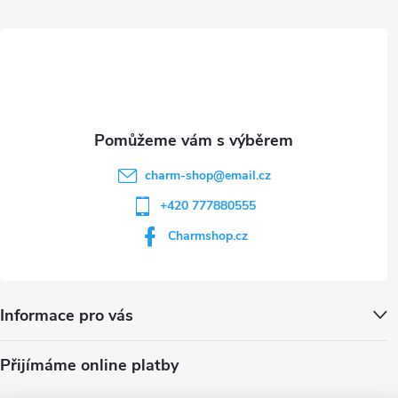
t
p
i
í
s
u
charm-shop
@
email.cz
+420 777880555
Charmshop.cz
Informace pro vás
Přijímáme online platby