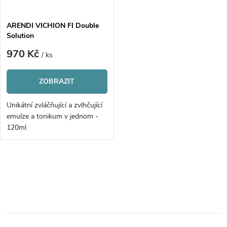
í
s
p
ARENDI VICHION FI Double
Solution
p
r
970 Kč
/ ks
r
o
ZOBRAZIT
o
d
Unikátní zvláčňující a zvlhčující
d
emulze a tonikum v jednom -
u
120ml
u
k
k
O
t
v
t
ů
l
ů