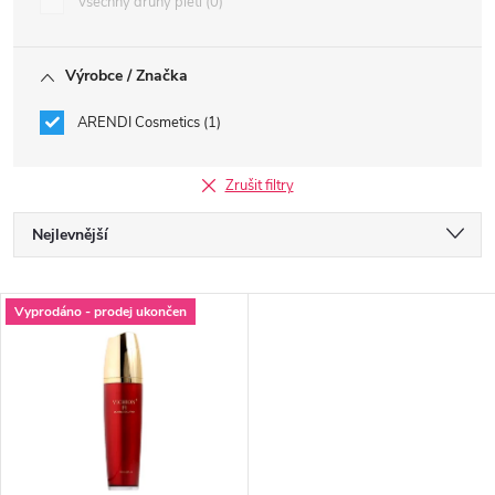
Všechny druhy pleti
0
Výrobce / Značka
ARENDI Cosmetics
1
Zrušit filtry
Ř
Nejlevnější
a
Nejdražší
V
Vyprodáno - prodej ukončen
Nejprodávanější
z
ý
Abecedně
e
p
n
i