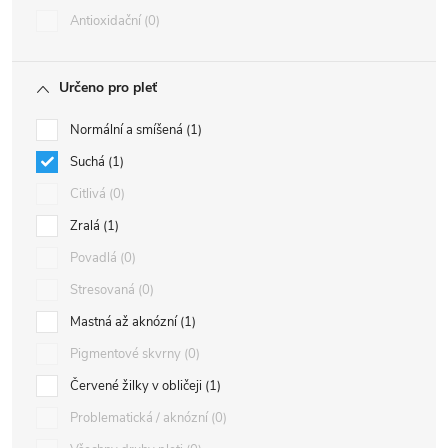
Antioxidační
0
Určeno pro pleť
Normální a smíšená
1
Suchá
1
Citlivá
0
Zralá
1
Povadlá
0
Stresovaná
0
Mastná až aknózní
1
Pigmentové skvrny
0
Červené žilky v obličeji
1
Problematická / aknózní
0