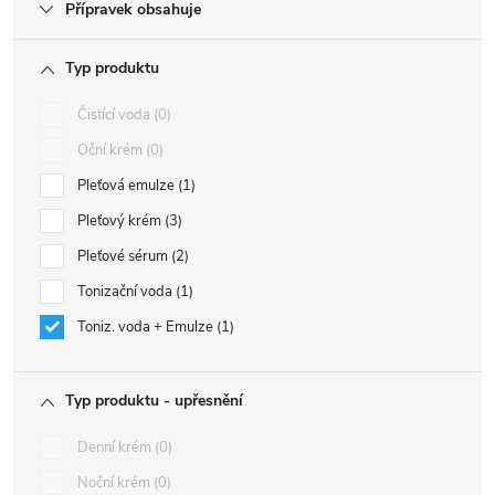
Přípravek obsahuje
Typ produktu
Čistící voda
0
Oční krém
0
Pleťová emulze
1
Pleťový krém
3
Pleťové sérum
2
Tonizační voda
1
Toniz. voda + Emulze
1
Typ produktu - upřesnění
Denní krém
0
Noční krém
0