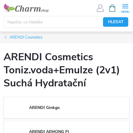
Přejít
NÁKUPNÍ
KOŠÍK
na
obsah
HLEDAT
ARENDI Cosmetics
ARENDI Cosmetics
Toniz.voda+Emulze (2v1)
Suchá Hydratační
ARENDI Ginkgo
ARENDI AEMONG FI