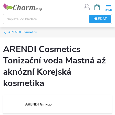
Přejít
NÁKUPNÍ
KOŠÍK
na
obsah
HLEDAT
ARENDI Cosmetics
ARENDI Cosmetics
Tonizační voda Mastná až
aknózní Korejská
kosmetika
ARENDI Ginkgo