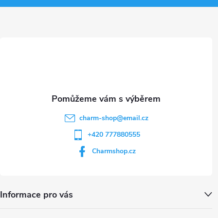
v
a
ý
t
p
i
í
s
u
charm-shop
@
email.cz
+420 777880555
Charmshop.cz
Informace pro vás