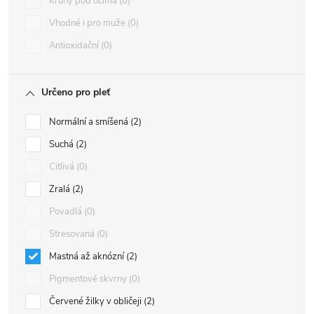
Kruhy pod očima
0
Vhodné i pro muže
0
Antioxidační
0
Určeno pro pleť
Normální a smíšená
2
Suchá
2
Citlivá
0
Zralá
2
Povadlá
0
Stresovaná
0
Mastná až aknózní
2
Pigmentové skvrny
0
Červené žilky v obličeji
2