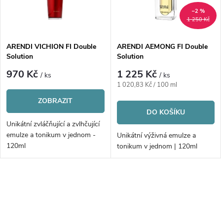
n
i
–2 %
1 250 Kč
í
s
p
ARENDI VICHION FI Double
ARENDI AEMONG FI Double
Solution
Solution
p
r
970 Kč
1 225 Kč
/ ks
/ ks
r
Měrná
1 020,83 Kč / 100 ml
o
cena:
ZOBRAZIT
o
DO KOŠÍKU
d
Unikátní zvláčňující a zvlhčující
d
emulze a tonikum v jednom -
Unikátní výživná emulze a
u
120ml
tonikum v jednom | 120ml
u
k
k
O
t
v
t