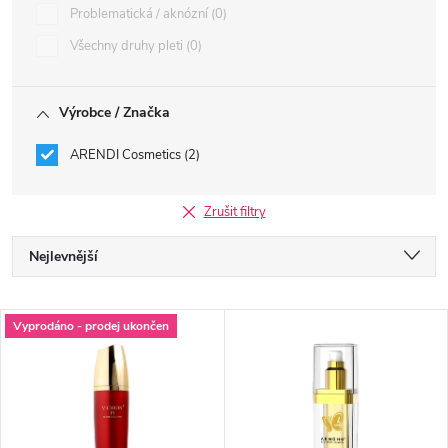
Problematická / aknózní
0
Všechny druhy pleti
0
Výrobce / Značka
ARENDI Cosmetics
2
Zrušit filtry
Ř
Nejlevnější
a
Nejdražší
V
Vyprodáno - prodej ukončen
Nejprodávanější
z
ý
Abecedně
e
p