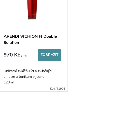
p
p
s
r
p
ARENDI VICHION FI Double
o
Solution
r
970 Kč
d
ZOBRAZIT
/ ks
o
u
Unikátní zvláčňující a zvlhčující
d
emulze a tonikum v jednom -
k
120ml
u
Kód:
T1901
t
k
ů
O