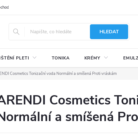
bchodu
Moje objednávka
Obchodní podmínky
Ochrana osobní
HLEDAT
IŠTĚNÍ PLETI
TONIKA
KRÉMY
EMUL
NDI Cosmetics Tonizační voda Normální a smíšená Proti vráskám
ARENDI Cosmetics Toni
Normální a smíšená Pro