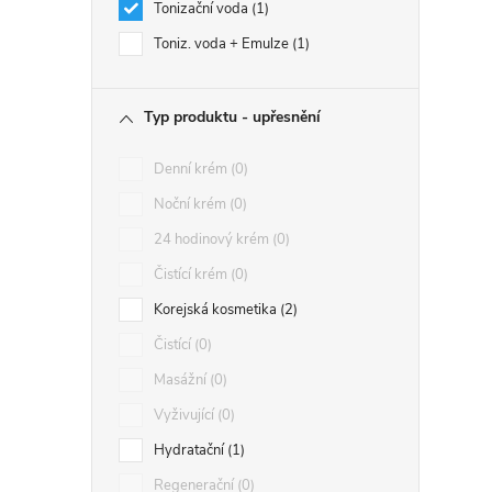
Tonizační voda
1
Toniz. voda + Emulze
1
Typ produktu - upřesnění
Denní krém
0
Noční krém
0
24 hodinový krém
0
Čistící krém
0
Korejská kosmetika
2
Čistící
0
Masážní
0
Vyživující
0
Hydratační
1
Regenerační
0