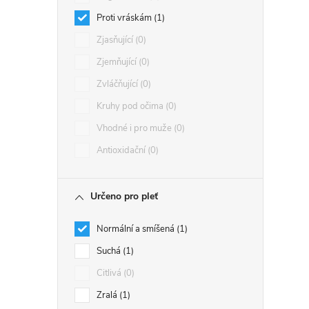
Proti vráskám
1
Zjasňující
0
Zjemňující
0
Zvláčňující
0
Kruhy pod očima
0
Vhodné i pro muže
0
Antioxidační
0
Určeno pro pleť
Normální a smíšená
1
Suchá
1
Citlivá
0
Zralá
1