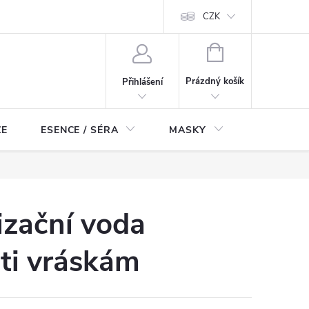
ch údajů
Odstoupení od smlouvy
CZK
NÁKUPNÍ
KOŠÍK
Prázdný košík
Přihlášení
ZE
ESENCE / SÉRA
MASKY
KOSMETI
zační voda
ti vráskám