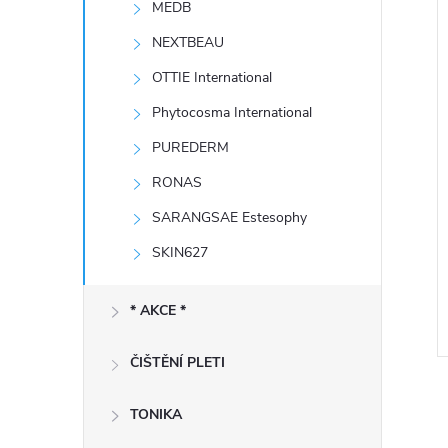
MEDB
e
í
i
NEXTBEAU
l
OTTIE International
Phytocosma International
PUREDERM
RONAS
SARANGSAE Estesophy
SKIN627
* AKCE *
ČIŠTĚNÍ PLETI
TONIKA