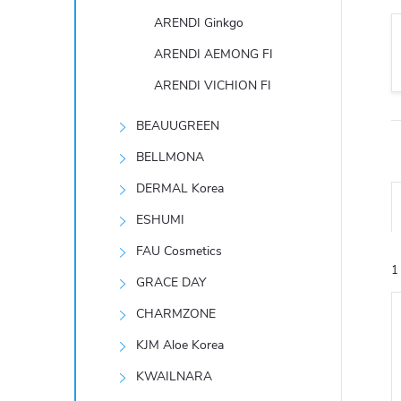
t
ARENDI Ginkgo
r
ARENDI AEMONG FI
ARENDI VICHION FI
a
BEAUUGREEN
n
BELLMONA
n
DERMAL Korea
ESHUMI
í
FAU Cosmetics
1
p
GRACE DAY
CHARMZONE
a
KJM Aloe Korea
n
KWAILNARA