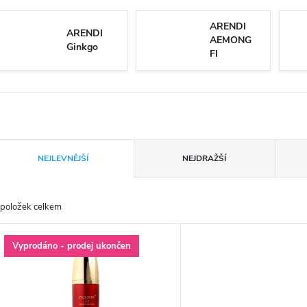
ARENDI
ARENDI
AEMONG
Ginkgo
FI
Ř
NEJLEVNĚJŠÍ
NEJDRAŽŠÍ
a
položek celkem
z
V
Vyprodáno - prodej ukončen
e
ý
n