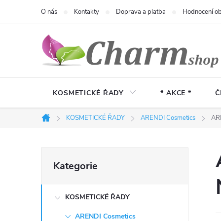
Přejít
O nás
Kontakty
Doprava a platba
Hodnocení o
na
obsah
KOSMETICKÉ ŘADY
* AKCE *
Č
KOSMETICKÉ ŘADY
ARENDI Cosmetics
ARE
Domů
P
Přeskočit
Kategorie
kategorie
o
KOSMETICKÉ ŘADY
s
ARENDI Cosmetics