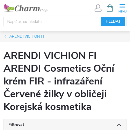
Přejít
NÁKUPNÍ
KOŠÍK
na
obsah
HLEDAT
ARENDI VICHION FI
ARENDI VICHION FI
ARENDI Cosmetics Oční
krém FIR - infrazáření
Červené žilky v obličeji
Korejská kosmetika
Filtrovat