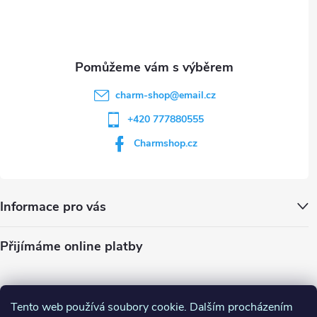
i
í
s
u
charm-shop
@
email.cz
+420 777880555
Charmshop.cz
Informace pro vás
Přijímáme online platby
Tento web používá soubory cookie. Dalším procházením