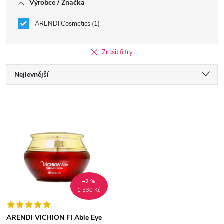
Výrobce / Značka
ARENDI Cosmetics
1
Zrušit filtry
Ř
Nejlevnější
a
Nejdražší
V
Nejprodávanější
z
ý
Abecedně
e
p
n
i
–2 %
1 530 Kč
í
s
ARENDI VICHION FI Able Eye