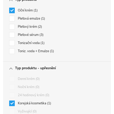
Oční krém
1
Pleťová emulze
1
Pleťový krém
2
Pleťové sérum
3
Tonizační voda
1
Toniz. voda + Emulze
1
Typ produktu - upřesnění
Denní krém
0
Noční krém
0
24 hodinový krém
0
Korejská kosmetika
1
Vyživující
0