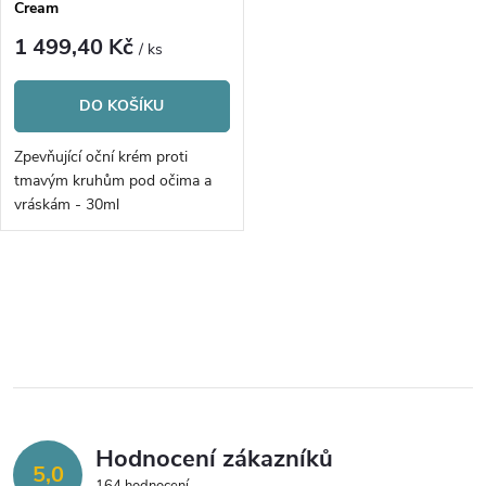
p
Cream
p
r
1 499,40 Kč
/ ks
r
o
DO KOŠÍKU
o
d
Zpevňující oční krém proti
d
tmavým kruhům pod očima a
u
vráskám - 30ml
u
k
k
O
t
v
t
ů
l
ů
á
Hodnocení zákazníků
d
5,0