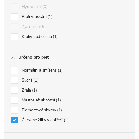
Hydratační
0
Proti vráskám
1
Zjasňující
0
Kruhy pod očima
1
Určeno pro pleť
Normální a smíšená
1
Suchá
1
Zralá
1
Mastná až aknózní
1
Pigmentové skvrny
1
Červené žilky v obličeji
1