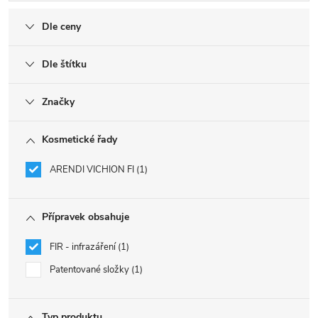
Dle ceny
Dle štítku
Značky
Kosmetické řady
ARENDI VICHION FI
1
Přípravek obsahuje
FIR - infrazáření
1
Patentované složky
1
Typ produktu