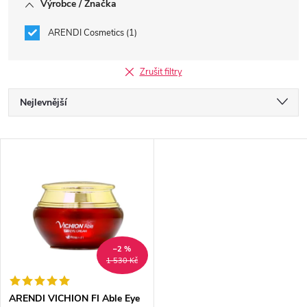
Výrobce / Značka
ARENDI Cosmetics
1
Zrušit filtry
Ř
Nejlevnější
a
Nejdražší
V
Nejprodávanější
z
ý
Abecedně
e
p
n
i
–2 %
1 530 Kč
í
s
ARENDI VICHION FI Able Eye