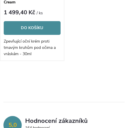
p
Cream
p
r
1 499,40 Kč
/ ks
r
o
DO KOŠÍKU
o
d
Zpevňující oční krém proti
d
tmavým kruhům pod očima a
u
vráskám - 30ml
u
k
k
O
t
v
t
ů
l
ů
á
Hodnocení zákazníků
d
5,0