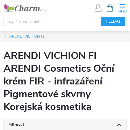
Přejít
NÁKUPNÍ
KOŠÍK
na
obsah
HLEDAT
ARENDI VICHION FI
ARENDI VICHION FI
ARENDI Cosmetics Oční
krém FIR - infrazáření
Pigmentové skvrny
Korejská kosmetika
Filtrovat