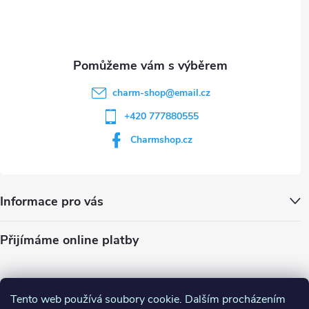
i
í
s
u
charm-shop
@
email.cz
+420 777880555
Charmshop.cz
Informace pro vás
Přijímáme online platby
Tento web používá soubory cookie. Dalším procházením