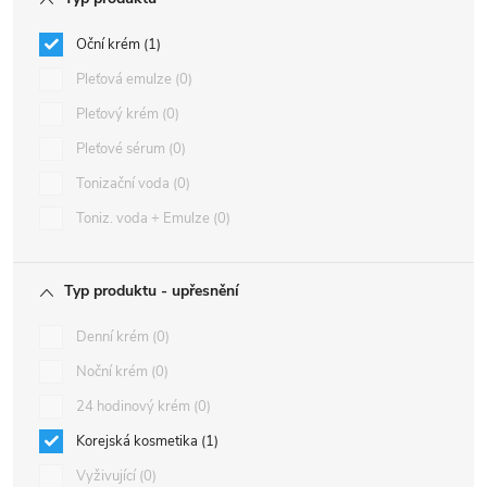
Oční krém
1
Pleťová emulze
0
Pleťový krém
0
Pleťové sérum
0
Tonizační voda
0
Toniz. voda + Emulze
0
Typ produktu - upřesnění
Denní krém
0
Noční krém
0
24 hodinový krém
0
Korejská kosmetika
1
Vyživující
0