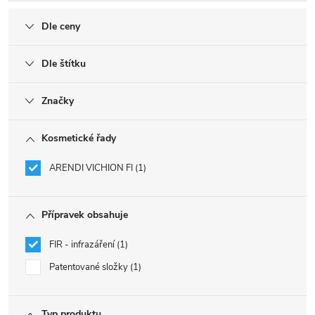
Dle ceny
Dle štítku
Značky
Kosmetické řady
ARENDI VICHION FI
1
Přípravek obsahuje
FIR - infrazáření
1
Patentované složky
1
Typ produktu