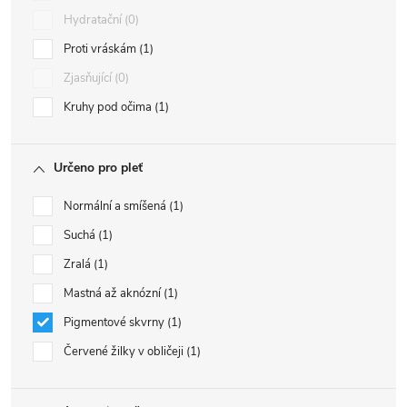
Hydratační
0
Proti vráskám
1
Zjasňující
0
Kruhy pod očima
1
Určeno pro pleť
Normální a smíšená
1
Suchá
1
Zralá
1
Mastná až aknózní
1
Pigmentové skvrny
1
Červené žilky v obličeji
1