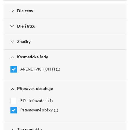
Dle ceny
Dle štítku
Značky
Kosmetické řady
ARENDI VICHION FI
1
Přípravek obsahuje
FIR - infrazáření
1
Patentované složky
1
Typ produktu