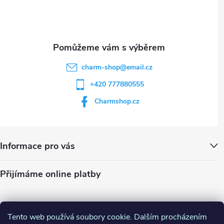
i
í
s
u
charm-shop
@
email.cz
+420 777880555
Charmshop.cz
Informace pro vás
Přijímáme online platby
Tento web používá soubory cookie. Dalším procházením