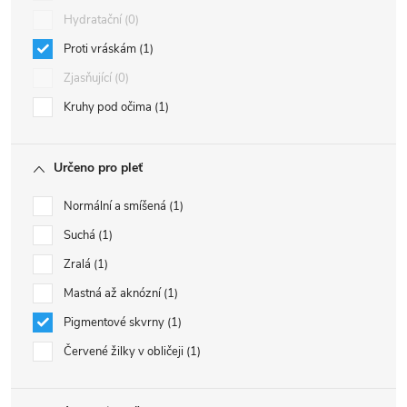
Hydratační
0
Proti vráskám
1
Zjasňující
0
Kruhy pod očima
1
Určeno pro pleť
Normální a smíšená
1
Suchá
1
Zralá
1
Mastná až aknózní
1
Pigmentové skvrny
1
Červené žilky v obličeji
1