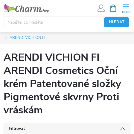
Přejít
NÁKUPNÍ
KOŠÍK
na
obsah
HLEDAT
ARENDI VICHION FI
ARENDI VICHION FI
ARENDI Cosmetics Oční
krém Patentované složky
Pigmentové skvrny Proti
vráskám
Filtrovat