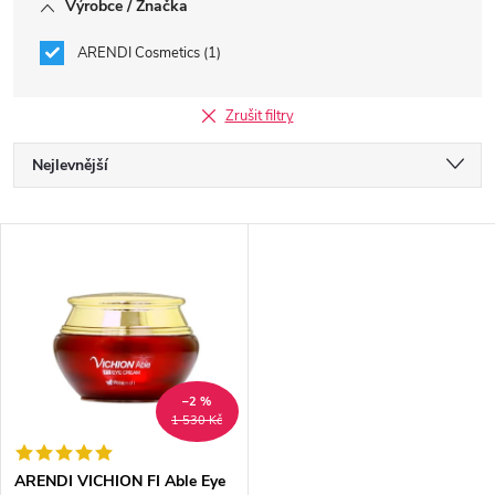
Výrobce / Značka
ARENDI Cosmetics
1
Zrušit filtry
Ř
Nejlevnější
a
Nejdražší
V
Nejprodávanější
z
ý
Abecedně
e
p
n
i
–2 %
1 530 Kč
í
s
ARENDI VICHION FI Able Eye