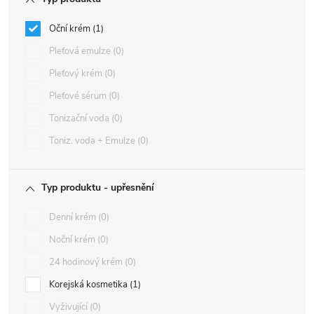
Oční krém
1
Pleťová emulze
0
Pleťový krém
0
Pleťové sérum
0
Tonizační voda
0
Toniz. voda + Emulze
0
Typ produktu - upřesnění
Denní krém
0
Noční krém
0
24 hodinový krém
0
Korejská kosmetika
1
Vyživující
0