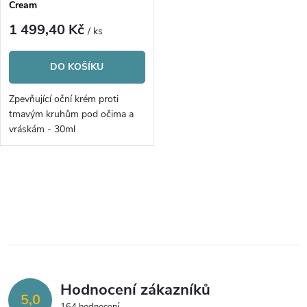
p
Cream
p
r
1 499,40 Kč
/ ks
r
o
DO KOŠÍKU
o
d
Zpevňující oční krém proti
d
tmavým kruhům pod očima a
u
vráskám - 30ml
u
k
k
O
t
v
t
ů
l
ů
á
Hodnocení zákazníků
d
5,0