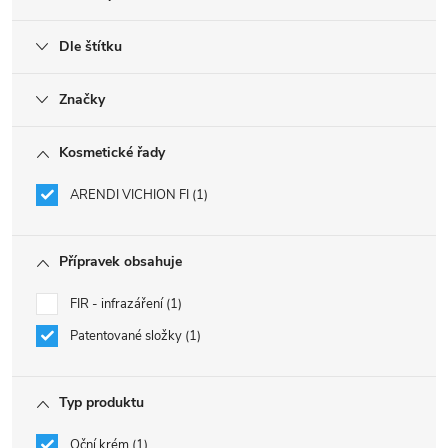
Dle štítku
Značky
Kosmetické řady
ARENDI VICHION FI
1
Přípravek obsahuje
FIR - infrazáření
1
Patentované složky
1
Typ produktu
Oční krém
1