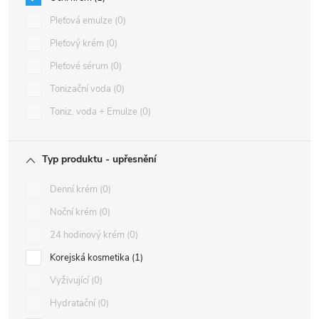
Pleťová emulze
0
Pleťový krém
0
Pleťové sérum
0
Tonizační voda
0
Toniz. voda + Emulze
0
Typ produktu - upřesnění
Denní krém
0
Noční krém
0
24 hodinový krém
0
Korejská kosmetika
1
Vyživující
0
Hydratační
0