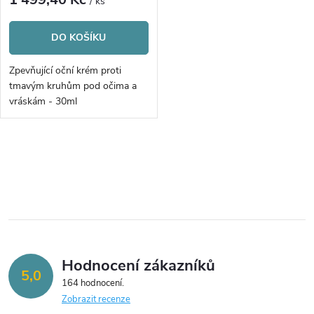
r
/ ks
r
o
DO KOŠÍKU
o
d
Zpevňující oční krém proti
d
tmavým kruhům pod očima a
u
vráskám - 30ml
u
k
k
O
t
v
t
ů
l
ů
á
Hodnocení zákazníků
d
5,0
164 hodnocení
a
Zobrazit recenze