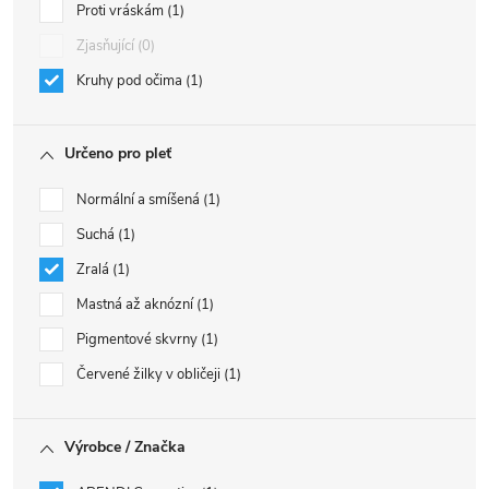
Proti vráskám
1
Zjasňující
0
Kruhy pod očima
1
Určeno pro pleť
Normální a smíšená
1
Suchá
1
Zralá
1
Mastná až aknózní
1
Pigmentové skvrny
1
Červené žilky v obličeji
1
Výrobce / Značka