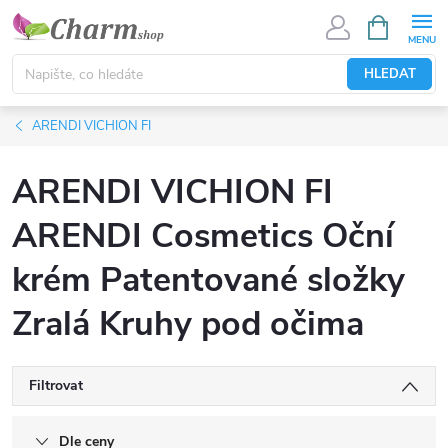
Přejít
NÁKUPNÍ
KOŠÍK
na
obsah
HLEDAT
ARENDI VICHION FI
ARENDI VICHION FI
ARENDI Cosmetics Oční
krém Patentované složky
Zralá Kruhy pod očima
Filtrovat
Dle ceny