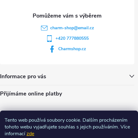
s
u
charm-shop
@
email.cz
+420 777880555
Charmshop.cz
Informace pro vás
Přijímáme online platby
Tento web používá soubory cookie. Dalším procházením
tohoto webu vyjadřujete souhlas s jejich používáním. Více
informací
zde