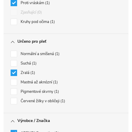
Proti vráskám
1
Zjasňující
0
Kruhy pod očima
1
Určeno pro pleť
Normální a smíšená
1
Suchá
1
Zralá
1
Mastná až aknózní
1
Pigmentové skvrny
1
Červené žilky v obličeji
1
Výrobce / Značka