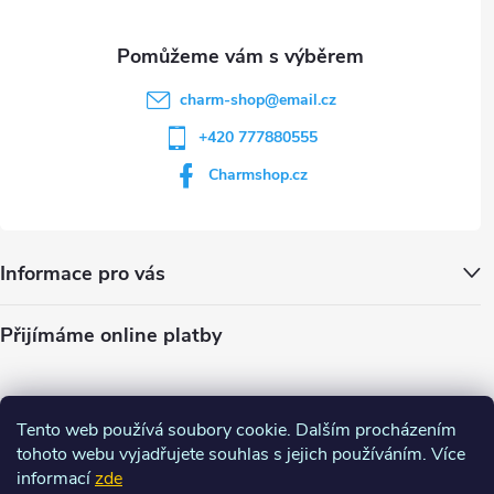
s
u
charm-shop
@
email.cz
+420 777880555
Charmshop.cz
Informace pro vás
Přijímáme online platby
Tento web používá soubory cookie. Dalším procházením
tohoto webu vyjadřujete souhlas s jejich používáním. Více
informací
zde