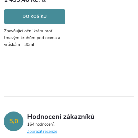
r
/ ks
r
o
DO KOŠÍKU
o
d
Zpevňující oční krém proti
d
tmavým kruhům pod očima a
u
vráskám - 30ml
u
k
k
O
t
v
t
ů
l
ů
á
Hodnocení zákazníků
d
5,0
164 hodnocení
a
Zobrazit recenze