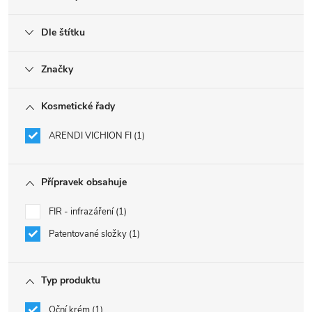
Dle štítku
Značky
Kosmetické řady
ARENDI VICHION FI
1
Přípravek obsahuje
FIR - infrazáření
1
Patentované složky
1
Typ produktu
Oční krém
1