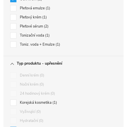
Pleťová emulze
1
Pleťový krém
1
Pleťové sérum
2
Tonizační voda
1
Toniz. voda + Emulze
1
Typ produktu - upřesnění
Denní krém
0
Noční krém
0
24 hodinový krém
0
Korejská kosmetika
1
Vyživující
0
Hydratační
0