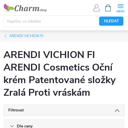
Přejít
NÁKUPNÍ
KOŠÍK
na
obsah
HLEDAT
ARENDI VICHION FI
ARENDI VICHION FI
ARENDI Cosmetics Oční
krém Patentované složky
Zralá Proti vráskám
Filtrovat
Dle ceny