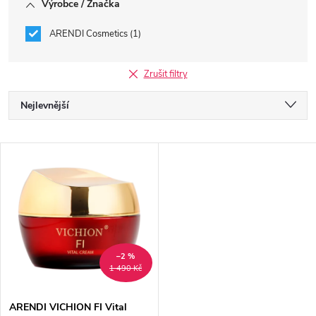
Výrobce / Značka
ARENDI Cosmetics
1
Zrušit filtry
Ř
Nejlevnější
a
Nejdražší
V
Nejprodávanější
z
ý
Abecedně
e
p
n
i
–2 %
1 490 Kč
í
s
ARENDI VICHION FI Vital