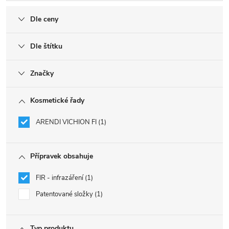
Dle ceny
Dle štítku
Značky
Kosmetické řady
ARENDI VICHION FI
1
Přípravek obsahuje
FIR - infrazáření
1
Patentované složky
1
Typ produktu