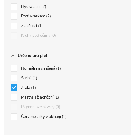
Hydratační
2
Proti vráskám
2
Zjasňující
1
Kruhy pod očima
0
Určeno pro pleť
Normální a smíšená
1
Suchá
1
Zralá
1
Mastná až aknózní
1
Pigmentové skvrny
0
Červené žilky v obličeji
1