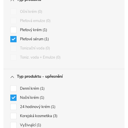
Oční krém
0
Pleťová emulze
0
Pleťový krém
1
Pleťové sérum
1
Tonizační voda
0
Toniz. voda + Emulze
0
Typ produktu - upřesnění
Denní krém
1
Noční krém
1
24 hodinový krém
1
Korejská kosmetika
3
Vyživující
1