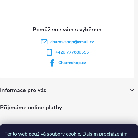
i
í
s
u
charm-shop
@
email.cz
+420 777880555
Charmshop.cz
Informace pro vás
Přijímáme online platby
Tento web používá soubory cookie. Dalším procházením