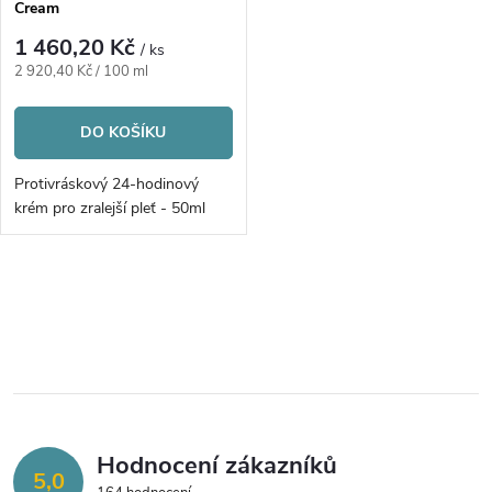
p
Cream
p
r
1 460,20 Kč
/ ks
r
Měrná
2 920,40 Kč / 100 ml
o
cena:
o
DO KOŠÍKU
d
d
Protivráskový 24-hodinový
u
krém pro zralejší pleť - 50ml
u
k
k
O
t
v
t
ů
l
ů
á
Hodnocení zákazníků
d
5,0