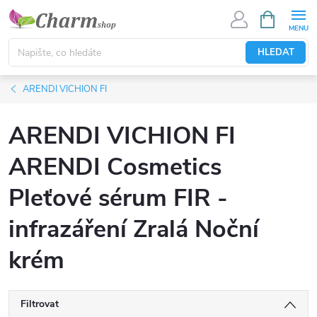
Přejít
NÁKUPNÍ
KOŠÍK
na
obsah
HLEDAT
ARENDI VICHION FI
ARENDI VICHION FI
ARENDI Cosmetics
Pleťové sérum FIR -
infrazáření Zralá Noční
krém
Filtrovat