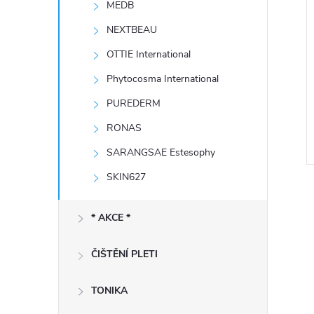
MEDB
e
NEXTBEAU
l
OTTIE International
Phytocosma International
PUREDERM
RONAS
SARANGSAE Estesophy
SKIN627
* AKCE *
ČIŠTĚNÍ PLETI
l
TONIKA