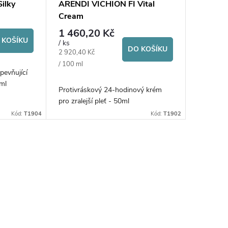
ilky
ARENDI VICHION FI Vital
Cream
1 460,20 Kč
 KOŠÍKU
/ ks
DO KOŠÍKU
Měrná
2 920,40 Kč
cena:
/ 100 ml
zpevňující
40ml
Protivráskový 24-hodinový krém
pro zralejší pleť - 50ml
Kód:
T1904
Kód:
T1902