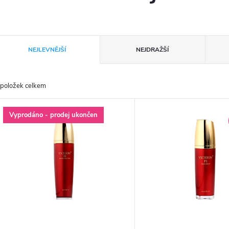
Ř
NEJLEVNĚJŠÍ
NEJDRAŽŠÍ
a
položek celkem
z
V
Vyprodáno - prodej ukončen
e
ý
n
p
p
s
r