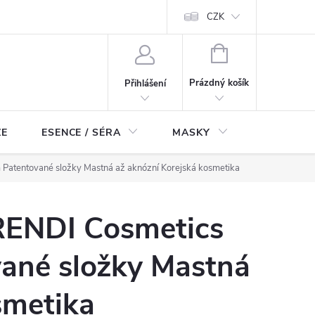
ch údajů
Odstoupení od smlouvy
CZK
NÁKUPNÍ
KOŠÍK
Prázdný košík
Přihlášení
ZE
ESENCE / SÉRA
MASKY
KOSMETI
atentované složky Mastná až aknózní Korejská kosmetika
ENDI Cosmetics
vané složky Mastná
smetika