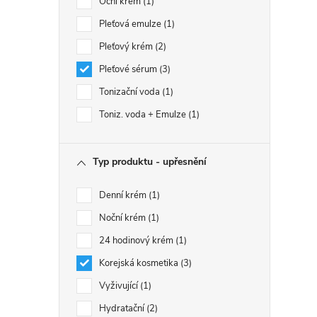
Oční krém
1
Pleťová emulze
1
Pleťový krém
2
Pleťové sérum
3
Tonizační voda
1
Toniz. voda + Emulze
1
Typ produktu - upřesnění
Denní krém
1
Noční krém
1
24 hodinový krém
1
Korejská kosmetika
3
Vyživující
1
Hydratační
2