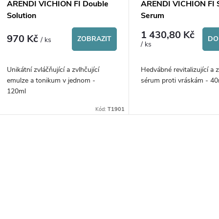
p
ARENDI VICHION FI Double
ARENDI VICHION FI S
o
Solution
Serum
r
1 430,80 Kč
970 Kč
d
ZOBRAZIT
DO
/ ks
/ ks
o
u
Unikátní zvláčňující a zvlhčující
Hedvábné revitalizující a 
d
emulze a tonikum v jednom -
sérum proti vráskám - 
k
120ml
u
Kód:
T1901
t
k
ů
O
t
v
ů
á