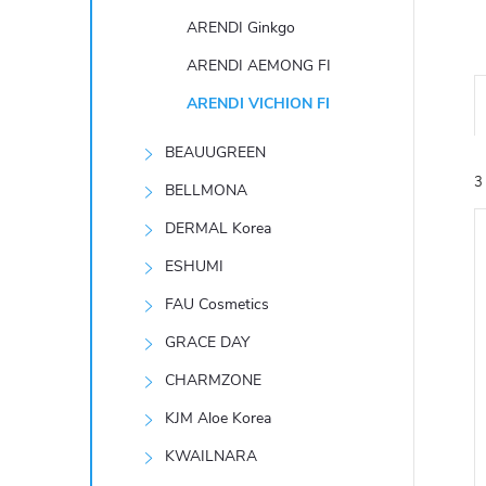
t
ARENDI Ginkgo
r
ARENDI AEMONG FI
ARENDI VICHION FI
a
BEAUUGREEN
n
3
BELLMONA
n
DERMAL Korea
ESHUMI
í
FAU Cosmetics
p
GRACE DAY
í
i
CHARMZONE
a
KJM Aloe Korea
n
KWAILNARA