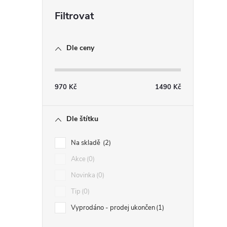
i
Dle ceny
970
Kč
1490
Kč
Dle štítku
Na skladě
2
Akce
0
Novinka
0
Tip
0
Vyprodáno - prodej ukončen
1