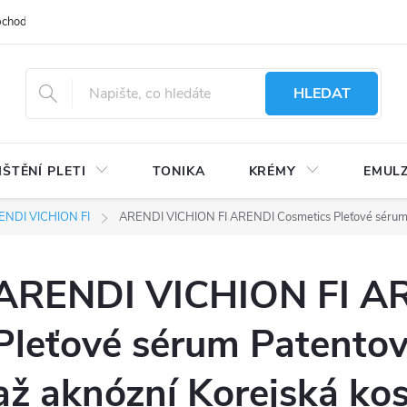
bchodu
Moje objednávka
Obchodní podmínky
Ochrana osobní
HLEDAT
IŠTĚNÍ PLETI
TONIKA
KRÉMY
EMUL
ENDI VICHION FI
ARENDI VICHION FI ARENDI Cosmetics Pleťové sérum P
ARENDI VICHION FI AR
Pleťové sérum Patento
až aknózní Korejská ko