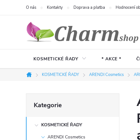
Přejít
O nás
Kontakty
Doprava a platba
Hodnocení o
na
obsah
KOSMETICKÉ ŘADY
* AKCE *
Č
KOSMETICKÉ ŘADY
ARENDI Cosmetics
AR
Domů
P
Přeskočit
Kategorie
kategorie
o
KOSMETICKÉ ŘADY
s
ARENDI Cosmetics