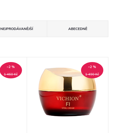
NEJPRODÁVANĚJŠÍ
ABECEDNĚ
–2 %
–2 %
1 460 Kč
1 490 Kč