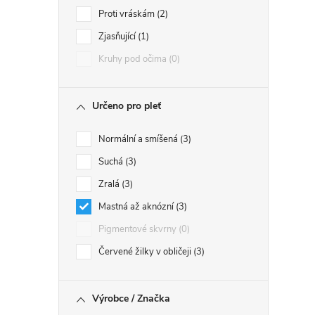
Proti vráskám
2
Zjasňující
1
Kruhy pod očima
0
Určeno pro pleť
Normální a smíšená
3
Suchá
3
Zralá
3
Mastná až aknózní
3
Pigmentové skvrny
0
Červené žilky v obličeji
3
Výrobce / Značka