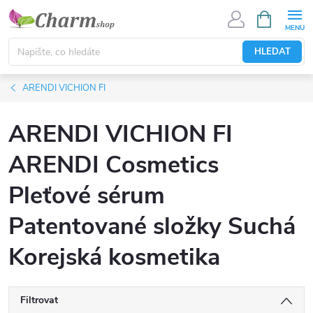
Přejít
NÁKUPNÍ
KOŠÍK
na
obsah
HLEDAT
ARENDI VICHION FI
ARENDI VICHION FI
ARENDI Cosmetics
Pleťové sérum
Patentované složky Suchá
Korejská kosmetika
Filtrovat