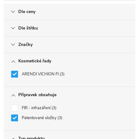
Dle ceny
Dle štítku
Značky
Kosmetické řady
ARENDI VICHION FI
3
Přípravek obsahuje
FIR - infrazáření
3
Patentované složky
3
Typ produktu