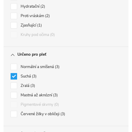
Hydratační
2
Proti vráskám
2
Zjasňující
1
Kruhy pod očima
0
Určeno pro pleť
Normální a smíšená
3
Suchá
3
Zralá
3
Mastná až aknózní
3
Pigmentové skvrny
0
Červené žilky v obličeji
3