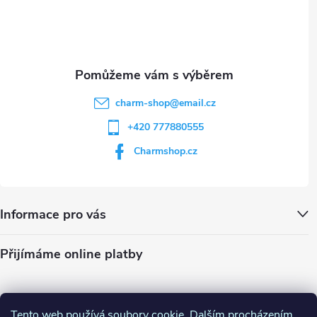
i
í
s
u
charm-shop
@
email.cz
+420 777880555
Charmshop.cz
Informace pro vás
Přijímáme online platby
Tento web používá soubory cookie. Dalším procházením