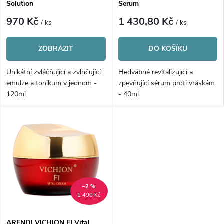
p
Solution
Serum
p
r
970 Kč
1 430,80 Kč
/ ks
/ ks
r
o
ZOBRAZIT
DO KOŠÍKU
o
d
Unikátní zvláčňující a zvlhčující
Hedvábné revitalizující a
d
emulze a tonikum v jednom -
zpevňující sérum proti vráskám
u
120ml
- 40ml
u
k
k
t
t
ů
ů
–2 %
1 490 Kč
ARENDI VICHION FI Vital