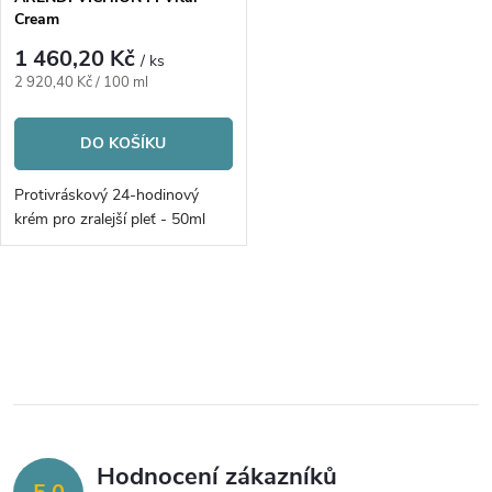
Cream
1 460,20 Kč
/ ks
Měrná
2 920,40 Kč / 100 ml
cena:
DO KOŠÍKU
Protivráskový 24-hodinový
krém pro zralejší pleť - 50ml
O
v
l
á
Hodnocení zákazníků
d