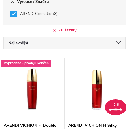
Výrobce / Značka
ARENDI Cosmetics
3
Zrušit filtry
Ř
Nejlevnější
a
Nejdražší
V
Vyprodáno - prodej ukončen
Nejprodávanější
z
ý
Abecedně
e
p
n
i
–2 %
1 460 Kč
í
s
ARENDI VICHION FI Double
ARENDI VICHION FI Silky