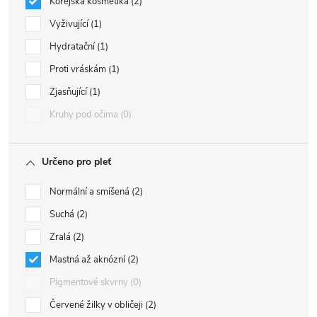
Korejská kosmetika
2
Vyživující
1
Hydratační
1
Proti vráskám
1
Zjasňující
1
Kruhy pod očima
0
Určeno pro pleť
Normální a smíšená
2
Suchá
2
Zralá
2
Mastná až aknózní
2
Pigmentové skvrny
0
Červené žilky v obličeji
2