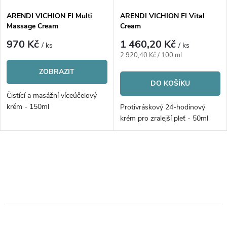
s
p
ARENDI VICHION FI Multi
ARENDI VICHION FI Vital
Massage Cream
Cream
p
r
970 Kč
1 460,20 Kč
/ ks
/ ks
r
Měrná
2 920,40 Kč / 100 ml
o
cena:
ZOBRAZIT
o
DO KOŠÍKU
d
Čistící a masážní víceúčelový
d
krém - 150ml
Protivráskový 24-hodinový
u
krém pro zralejší pleť - 50ml
u
k
k
O
t
v
t
ů
l
ů
á