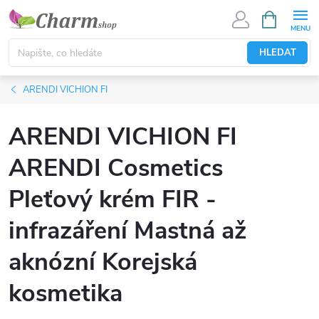
Přejít
NÁKUPNÍ
KOŠÍK
na
obsah
HLEDAT
ARENDI VICHION FI
ARENDI VICHION FI
ARENDI Cosmetics
Pleťový krém FIR -
infrazáření Mastná až
aknózní Korejská
kosmetika