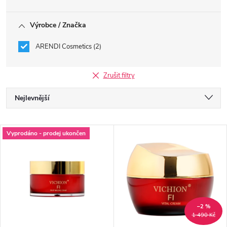
Výrobce / Značka
ARENDI Cosmetics
2
Zrušit filtry
Ř
Nejlevnější
a
Nejdražší
V
Vyprodáno - prodej ukončen
Nejprodávanější
z
ý
Abecedně
e
p
n
i
–2 %
1 490 Kč
í