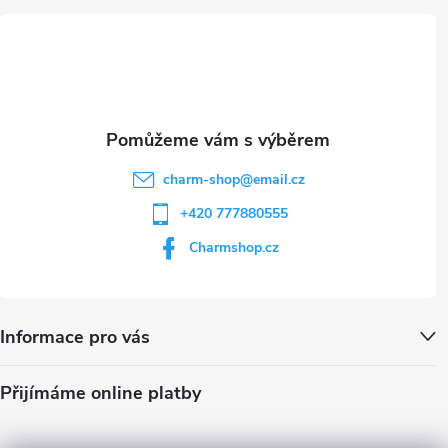
t
p
i
í
s
u
charm-shop
@
email.cz
+420 777880555
Charmshop.cz
Informace pro vás
Přijímáme online platby