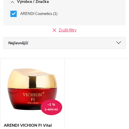
Výrobce / Značka
ARENDI Cosmetics
1
Zrušit filtry
Ř
Nejlevnější
a
Nejdražší
V
Nejprodávanější
z
ý
Abecedně
e
p
n
i
–2 %
1 490 Kč
í
s
ARENDI VICHION FI Vital