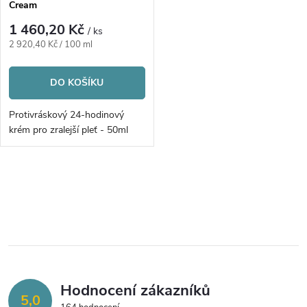
p
Cream
p
r
1 460,20 Kč
/ ks
r
Měrná
2 920,40 Kč / 100 ml
o
cena:
o
DO KOŠÍKU
d
d
Protivráskový 24-hodinový
u
krém pro zralejší pleť - 50ml
u
k
k
O
t
v
t
ů
l
ů
á
Hodnocení zákazníků
d
5,0