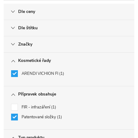
Dle ceny
Dle štítku
Značky
Kosmetické řady
ARENDI VICHION FI
1
Přípravek obsahuje
FIR - infrazáření
1
Patentované složky
1
Typ produktu