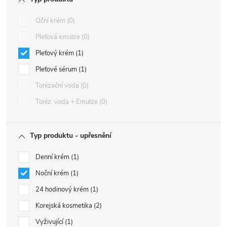
Oční krém
0
Pleťová emulze
0
Pleťový krém
1
Pleťové sérum
1
Tonizační voda
0
Toniz. voda + Emulze
0
Typ produktu - upřesnění
Denní krém
1
Noční krém
1
24 hodinový krém
1
Korejská kosmetika
2
Vyživující
1