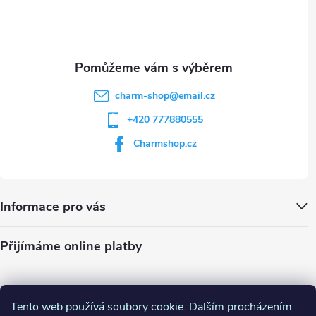
i
í
s
u
charm-shop
@
email.cz
+420 777880555
Charmshop.cz
Informace pro vás
Přijímáme online platby
Tento web používá soubory cookie. Dalším procházením