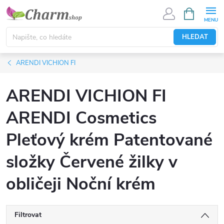
Přejít
NÁKUPNÍ
KOŠÍK
na
obsah
HLEDAT
ARENDI VICHION FI
ARENDI VICHION FI
ARENDI Cosmetics
Pleťový krém Patentované
složky Červené žilky v
obličeji Noční krém
Filtrovat