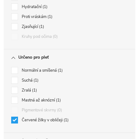
Hydratační
1
Proti vráskám
1
Zjasňující
1
Kruhy pod očima
0
Určeno pro pleť
Normální a smíšená
1
Suchá
1
Zralá
1
Mastná až aknózní
1
Pigmentové skvrny
0
Červené žilky v obličeji
1