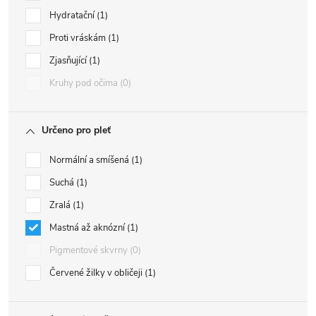
Hydratační
1
Proti vráskám
1
Zjasňující
1
Kruhy pod očima
0
Určeno pro pleť
Normální a smíšená
1
Suchá
1
Zralá
1
Mastná až aknózní
1
Pigmentové skvrny
0
Červené žilky v obličeji
1