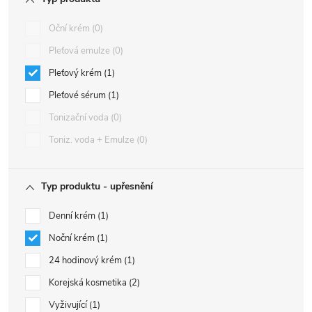
Oční krém
0
Pleťová emulze
0
Pleťový krém
1
Pleťové sérum
1
Tonizační voda
0
Toniz. voda + Emulze
0
Typ produktu - upřesnění
Denní krém
1
Noční krém
1
24 hodinový krém
1
Korejská kosmetika
2
Vyživující
1