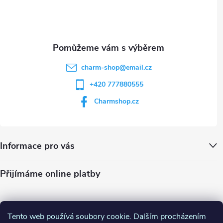
i
í
s
u
charm-shop
@
email.cz
+420 777880555
Charmshop.cz
Informace pro vás
Přijímáme online platby
Tento web používá soubory cookie. Dalším procházením