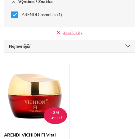
Výrobce / Značka
ARENDI Cosmetics
1
Zrušit filtry
Ř
Nejlevnější
a
Nejdražší
V
Nejprodávanější
z
ý
Abecedně
e
p
n
i
–2 %
1 490 Kč
í
s
ARENDI VICHION FI Vital