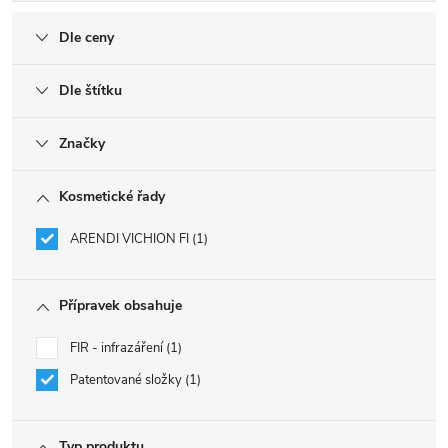
Dle ceny
Dle štítku
Značky
Kosmetické řady
ARENDI VICHION FI
1
Přípravek obsahuje
FIR - infrazáření
1
Patentované složky
1
Typ produktu