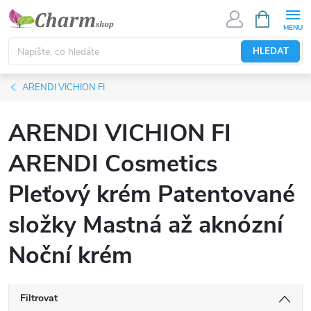
Přejít
NÁKUPNÍ
KOŠÍK
na
obsah
HLEDAT
ARENDI VICHION FI
ARENDI VICHION FI
ARENDI Cosmetics
Pleťový krém Patentované
složky Mastná až aknózní
Noční krém
Filtrovat