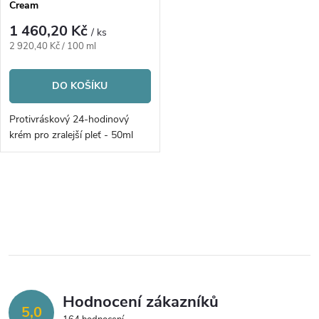
p
Cream
p
r
1 460,20 Kč
/ ks
r
Měrná
2 920,40 Kč / 100 ml
o
cena:
o
DO KOŠÍKU
d
d
Protivráskový 24-hodinový
u
krém pro zralejší pleť - 50ml
u
k
k
O
t
v
t
ů
l
ů
á
Hodnocení zákazníků
d
5,0