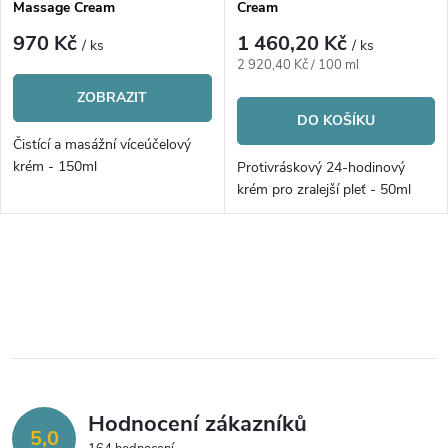
p
Massage Cream
Cream
p
r
970 Kč
1 460,20 Kč
/ ks
/ ks
r
Měrná
2 920,40 Kč / 100 ml
o
cena:
ZOBRAZIT
o
DO KOŠÍKU
d
Čistící a masážní víceúčelový
d
krém - 150ml
Protivráskový 24-hodinový
u
krém pro zralejší pleť - 50ml
u
k
k
O
t
v
t
ů
l
ů
á
Hodnocení zákazníků
d
5,0