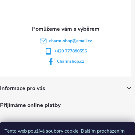
i
í
s
u
charm-shop
@
email.cz
+420 777880555
Charmshop.cz
Informace pro vás
Přijímáme online platby
Tento web používá soubory cookie. Dalším procházením