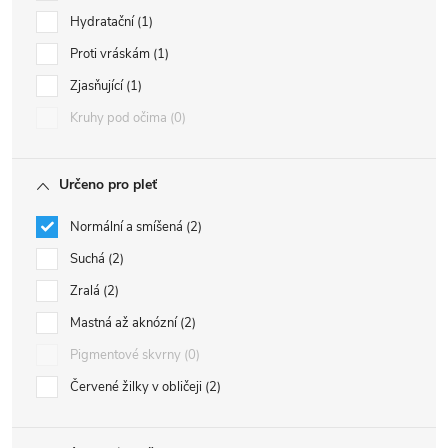
Hydratační
1
Proti vráskám
1
Zjasňující
1
Kruhy pod očima
0
Určeno pro pleť
Normální a smíšená
2
Suchá
2
Zralá
2
Mastná až aknózní
2
Pigmentové skvrny
0
Červené žilky v obličeji
2