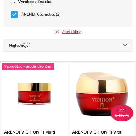
Výrobce / Značka
ARENDI Cosmetics
2
Zrušit filtry
Ř
Nejlevnější
a
Nejdražší
V
Vyprodáno - prodej ukončen
Nejprodávanější
z
ý
Abecedně
e
p
n
i
–2 %
1 490 Kč
í
s
ARENDI VICHION FI Multi
ARENDI VICHION FI Vital