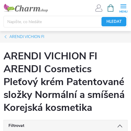
Přejít
NÁKUPNÍ
KOŠÍK
na
obsah
HLEDAT
ARENDI VICHION FI
ARENDI VICHION FI
ARENDI Cosmetics
Pleťový krém Patentované
složky Normální a smíšená
Korejská kosmetika
Filtrovat