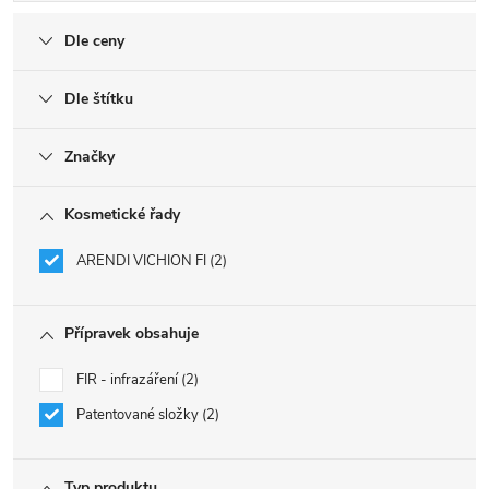
Dle ceny
Dle štítku
Značky
Kosmetické řady
ARENDI VICHION FI
2
Přípravek obsahuje
FIR - infrazáření
2
Patentované složky
2
Typ produktu