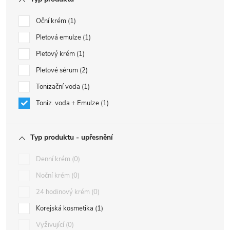
Oční krém
1
Pleťová emulze
1
Pleťový krém
1
Pleťové sérum
2
Tonizační voda
1
Toniz. voda + Emulze
1
Typ produktu - upřesnění
Denní krém
0
Noční krém
0
24 hodinový krém
0
Korejská kosmetika
1
Vyživující
0