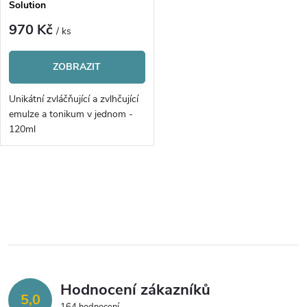
p
Solution
p
r
970 Kč
/ ks
r
o
ZOBRAZIT
o
d
Unikátní zvláčňující a zvlhčující
d
emulze a tonikum v jednom -
u
120ml
u
k
k
O
t
v
t
ů
l
ů
á
Hodnocení zákazníků
d
5,0