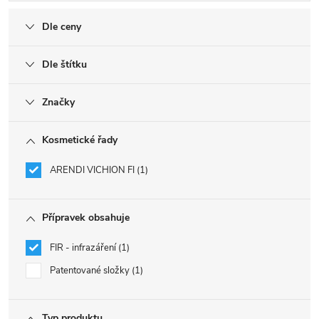
Dle ceny
Dle štítku
Značky
Kosmetické řady
ARENDI VICHION FI
1
Přípravek obsahuje
FIR - infrazáření
1
Patentované složky
1
Typ produktu