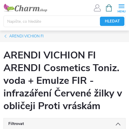
Přejít
NÁKUPNÍ
KOŠÍK
na
obsah
HLEDAT
ARENDI VICHION FI
ARENDI VICHION FI
ARENDI Cosmetics Toniz.
voda + Emulze FIR -
infrazáření Červené žilky v
obličeji Proti vráskám
Filtrovat