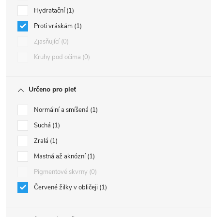
Hydratační
1
Proti vráskám
1
Zjasňující
0
Kruhy pod očima
0
Určeno pro pleť
Normální a smíšená
1
Suchá
1
Zralá
1
Mastná až aknózní
1
Pigmentové skvrny
0
Červené žilky v obličeji
1