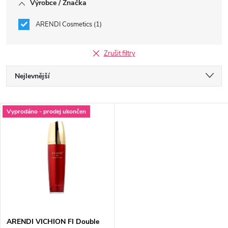
Výrobce / Značka
ARENDI Cosmetics
1
Zrušit filtry
Ř
Nejlevnější
a
Nejdražší
V
Vyprodáno - prodej ukončen
Nejprodávanější
z
ý
Abecedně
e
p
n
i
í
s
ARENDI VICHION FI Double