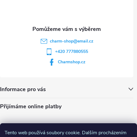
i
í
s
u
charm-shop
@
email.cz
+420 777880555
Charmshop.cz
Informace pro vás
Přijímáme online platby
Tento web používá soubory cookie. Dalším procházením