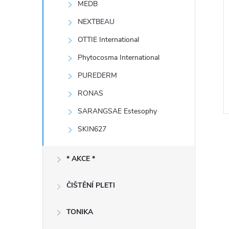
MEDB
e
NEXTBEAU
l
OTTIE International
Phytocosma International
PUREDERM
RONAS
SARANGSAE Estesophy
SKIN627
* AKCE *
ČIŠTĚNÍ PLETI
l
TONIKA