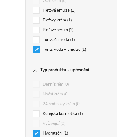
Oční krém
0
Pleťová emulze
1
Pleťový krém
1
Pleťové sérum
2
Tonizační voda
1
Toniz. voda + Emulze
1
Typ produktu - upřesnění
Denní krém
0
Noční krém
0
24 hodinový krém
0
Korejská kosmetika
1
Vyživující
0
Hydratační
1