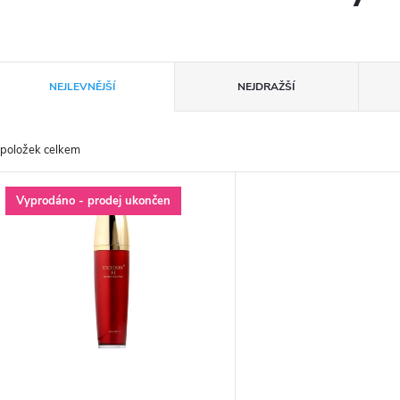
Ř
NEJLEVNĚJŠÍ
NEJDRAŽŠÍ
a
položek celkem
z
V
Vyprodáno - prodej ukončen
e
ý
n
p
p
s
r