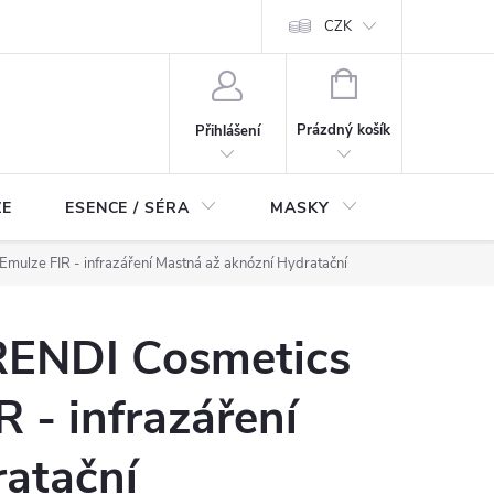
ch údajů
Odstoupení od smlouvy
CZK
NÁKUPNÍ
KOŠÍK
Prázdný košík
Přihlášení
ZE
ESENCE / SÉRA
MASKY
KOSMETI
ulze FIR - infrazáření Mastná až aknózní Hydratační
ENDI Cosmetics
R - infrazáření
atační