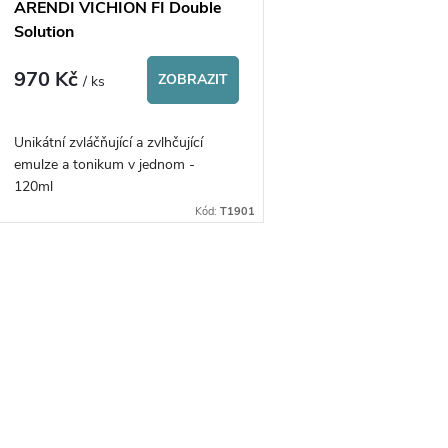
p
ARENDI VICHION FI Double
o
Solution
r
970 Kč
d
ZOBRAZIT
/ ks
o
u
Unikátní zvláčňující a zvlhčující
d
emulze a tonikum v jednom -
k
120ml
u
Kód:
T1901
t
k
ů
O
t
v
ů
á