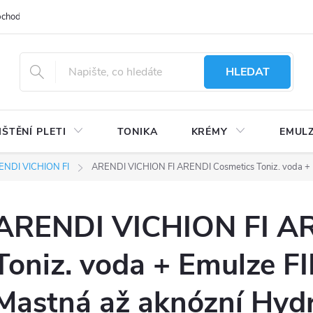
bchodu
Moje objednávka
Obchodní podmínky
Ochrana osobní
HLEDAT
IŠTĚNÍ PLETI
TONIKA
KRÉMY
EMUL
ENDI VICHION FI
ARENDI VICHION FI ARENDI Cosmetics Toniz. voda + Em
ARENDI VICHION FI AR
Toniz. voda + Emulze FI
Mastná až aknózní Hydr