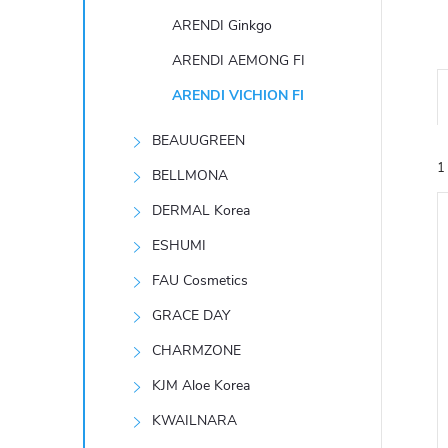
t
ARENDI Ginkgo
r
ARENDI AEMONG FI
ARENDI VICHION FI
a
BEAUUGREEN
n
1
BELLMONA
n
DERMAL Korea
ESHUMI
í
FAU Cosmetics
p
GRACE DAY
í
i
CHARMZONE
a
KJM Aloe Korea
n
KWAILNARA