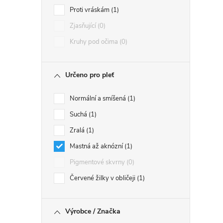
Proti vráskám
1
Zjasňující
0
Kruhy pod očima
0
Určeno pro pleť
Normální a smíšená
1
Suchá
1
Zralá
1
Mastná až aknózní
1
Pigmentové skvrny
0
Červené žilky v obličeji
1
Výrobce / Značka