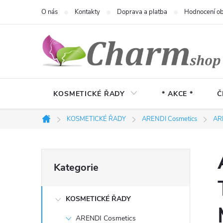
Přejít
O nás
Kontakty
Doprava a platba
Hodnocení o
na
obsah
KOSMETICKÉ ŘADY
* AKCE *
Č
KOSMETICKÉ ŘADY
ARENDI Cosmetics
AR
Domů
P
Přeskočit
Kategorie
kategorie
o
KOSMETICKÉ ŘADY
s
ARENDI Cosmetics