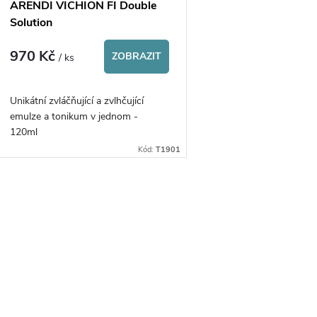
p
ARENDI VICHION FI Double
o
Solution
r
970 Kč
d
ZOBRAZIT
/ ks
o
u
Unikátní zvláčňující a zvlhčující
d
emulze a tonikum v jednom -
k
120ml
u
Kód:
T1901
t
k
ů
O
t
v
ů
á