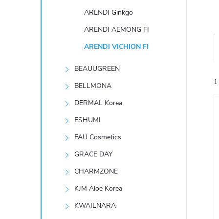
t
ARENDI Ginkgo
r
ARENDI AEMONG FI
ARENDI VICHION FI
a
BEAUUGREEN
n
1
BELLMONA
n
DERMAL Korea
ESHUMI
í
FAU Cosmetics
p
GRACE DAY
í
i
CHARMZONE
a
KJM Aloe Korea
n
KWAILNARA