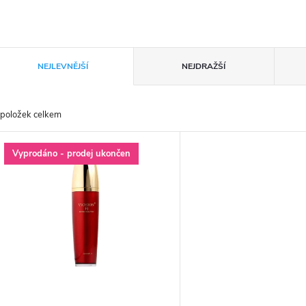
Ř
NEJLEVNĚJŠÍ
NEJDRAŽŠÍ
a
položek celkem
z
V
Vyprodáno - prodej ukončen
e
ý
n
p
p
s
r