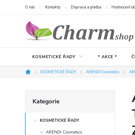
Přejít
O nás
Kontakty
Doprava a platba
Hodnocení o
na
obsah
KOSMETICKÉ ŘADY
* AKCE *
Č
KOSMETICKÉ ŘADY
ARENDI Cosmetics
AR
Domů
P
Přeskočit
Kategorie
kategorie
o
KOSMETICKÉ ŘADY
s
ARENDI Cosmetics