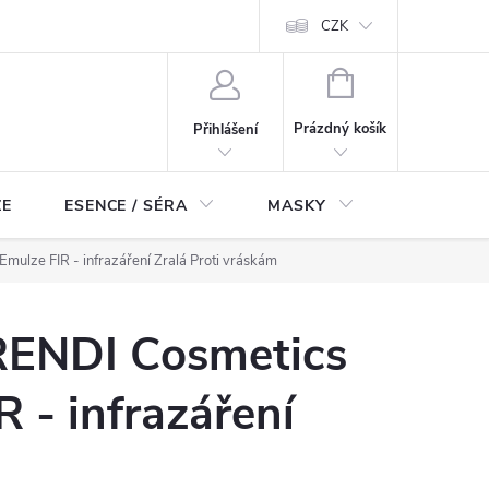
ch údajů
Odstoupení od smlouvy
CZK
NÁKUPNÍ
KOŠÍK
Prázdný košík
Přihlášení
ZE
ESENCE / SÉRA
MASKY
KOSMETI
ulze FIR - infrazáření Zralá Proti vráskám
ENDI Cosmetics
R - infrazáření