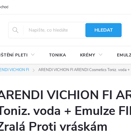
bchodu
Moje objednávka
Obchodní podmínky
Ochrana osobní
HLEDAT
IŠTĚNÍ PLETI
TONIKA
KRÉMY
EMUL
ENDI VICHION FI
ARENDI VICHION FI ARENDI Cosmetics Toniz. voda + Em
ARENDI VICHION FI AR
Toniz. voda + Emulze FI
Zralá Proti vráskám