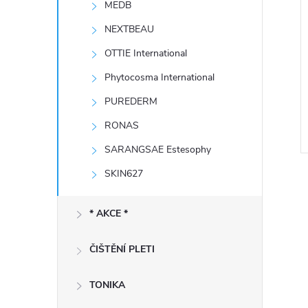
MEDB
e
NEXTBEAU
l
OTTIE International
Phytocosma International
PUREDERM
RONAS
SARANGSAE Estesophy
SKIN627
* AKCE *
ČIŠTĚNÍ PLETI
l
TONIKA