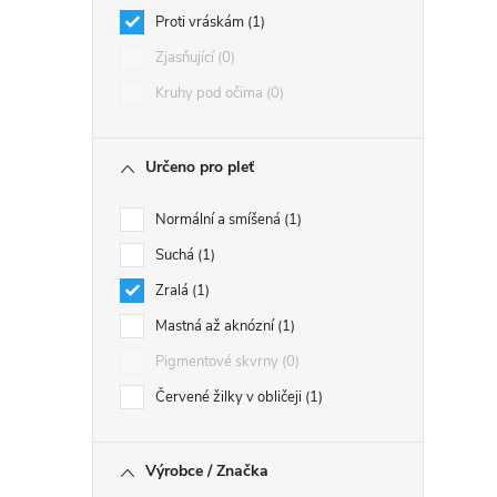
Proti vráskám
1
Zjasňující
0
Kruhy pod očima
0
Určeno pro pleť
Normální a smíšená
1
Suchá
1
Zralá
1
Mastná až aknózní
1
Pigmentové skvrny
0
Červené žilky v obličeji
1
Výrobce / Značka