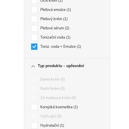
Oční krém
1
Pleťová emulze
1
Pleťový krém
1
Pleťové sérum
2
Tonizační voda
1
Toniz. voda + Emulze
1
Typ produktu - upřesnění
Denní krém
0
Noční krém
0
24 hodinový krém
0
Korejská kosmetika
1
Vyživující
0
Hydratační
1