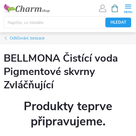
Přejít
NÁKUPNÍ
KOŠÍK
na
obsah
HLEDAT
Odličování, tonizace
BELLMONA Čistící voda
Pigmentové skvrny
Zvláčňující
Produkty teprve
připravujeme.