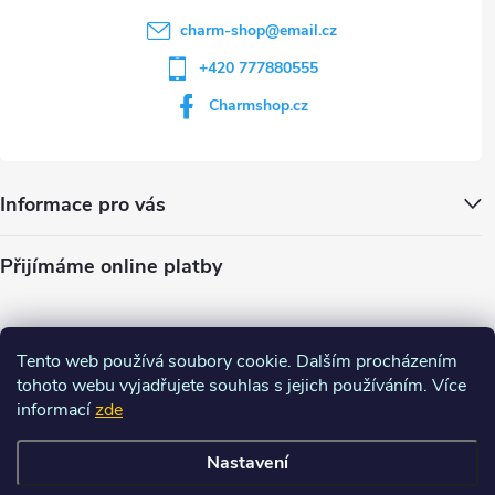
charm-shop
@
email.cz
+420 777880555
Charmshop.cz
Informace pro vás
Přijímáme online platby
Tento web používá soubory cookie. Dalším procházením
tohoto webu vyjadřujete souhlas s jejich používáním. Více
informací
zde
Nastavení
Copyright 2026
Charm-shop.cz
. Všechna práva vyhrazena.
Upravit