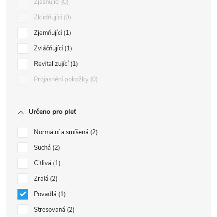
Zjasňující
0
Zklidňující
0
Zjemňující
1
Zvláčňující
1
Revitalizující
1
Projasnění pokožky
0
Určeno pro pleť
Normální a smíšená
2
Suchá
2
Citlivá
1
Zralá
2
Povadlá
1
Stresovaná
2