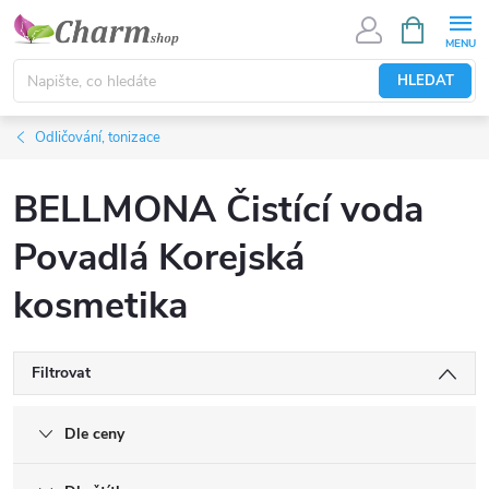
Přejít
NÁKUPNÍ
KOŠÍK
na
obsah
HLEDAT
Odličování, tonizace
BELLMONA Čistící voda
Povadlá Korejská
kosmetika
Filtrovat
Dle ceny