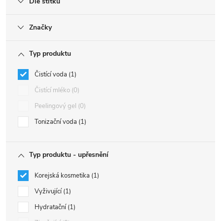
Dle štítku
Značky
Typ produktu
Čistící voda
1
Čistící mléko
0
Peelingový gel
0
Tonizační voda
1
Typ produktu - upřesnění
Korejská kosmetika
1
Vyživující
1
Hydratační
1