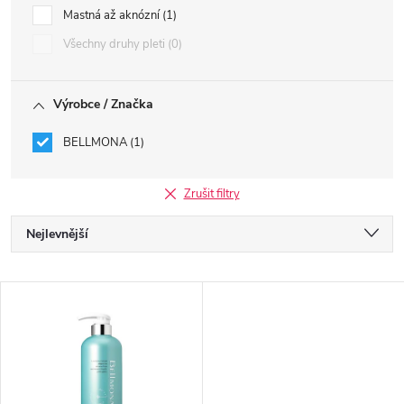
Mastná až aknózní
1
Všechny druhy pleti
0
Výrobce / Značka
BELLMONA
1
Zrušit filtry
Ř
Nejlevnější
a
Nejdražší
V
Nejprodávanější
z
ý
Abecedně
e
p