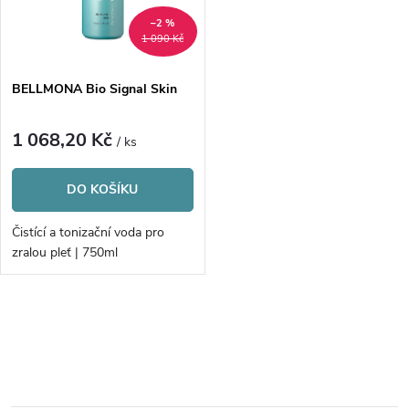
n
i
–2 %
1 090 Kč
í
s
p
BELLMONA Bio Signal Skin
p
r
1 068,20 Kč
/ ks
r
o
DO KOŠÍKU
o
d
Čistící a tonizační voda pro
d
zralou pleť | 750ml
u
u
k
O
k
v
t
t
l