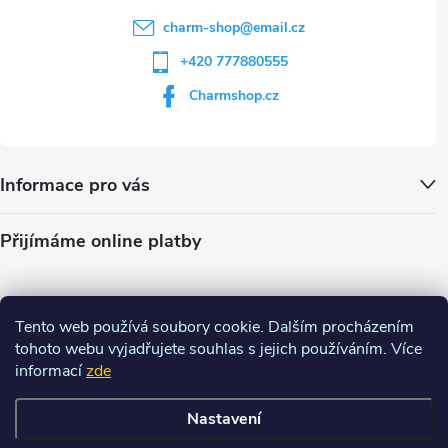
charm-shop
@
email.cz
+420 777880555
Charmshop.cz
Informace pro vás
Přijímáme online platby
Tento web používá soubory cookie. Dalším procházením
tohoto webu vyjadřujete souhlas s jejich používáním. Více
informací
zde
Nastavení
Copyright 2026
Charm-shop.cz
. Všechna práva vyhrazena.
Upravit