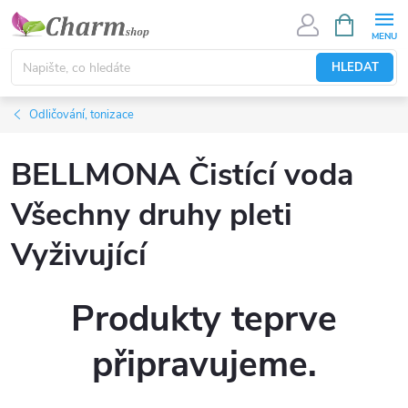
Přejít
NÁKUPNÍ
KOŠÍK
na
obsah
HLEDAT
Odličování, tonizace
BELLMONA Čistící voda
Všechny druhy pleti
Vyživující
Produkty teprve
připravujeme.