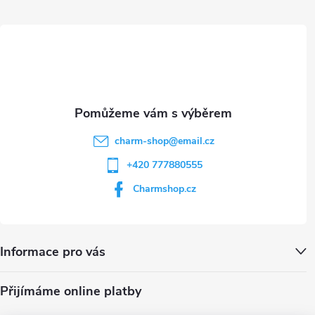
ý
t
p
i
í
s
u
charm-shop
@
email.cz
+420 777880555
Charmshop.cz
Informace pro vás
Přijímáme online platby