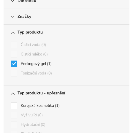
Dle štítku
Značky
Typ produktu
Čistící voda
0
Čistící mléko
0
Peelingový gel
1
Tonizační voda
0
Typ produktu - upřesnění
Korejská kosmetika
1
Vyživující
0
Hydratační
0