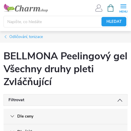
Přejít
NÁKUPNÍ
KOŠÍK
na
obsah
HLEDAT
Odličování, tonizace
BELLMONA Peelingový gel
Všechny druhy pleti
Zvláčňující
Filtrovat
Dle ceny