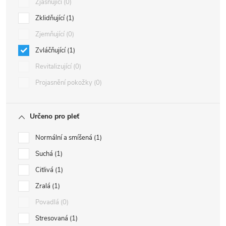
Zjasňující
0
Zklidňující
1
Zjemňující
0
Zvláčňující
1
Revitalizující
0
Projasnění pokožky
0
Určeno pro pleť
Normální a smíšená
1
Suchá
1
Citlivá
1
Zralá
1
Povadlá
0
Stresovaná
1