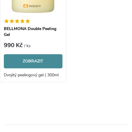
n
i
í
s
p
BELLMONA Double Peeling
Gel
p
r
990 Kč
/ ks
r
o
ZOBRAZIT
o
d
Dvojitý peelingový gel | 300ml
d
u
u
O
k
v
k
t
l
t