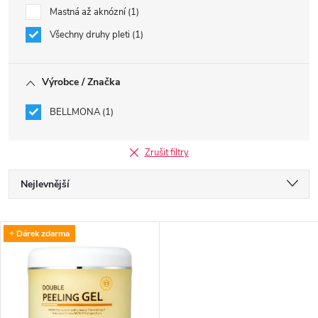
Mastná až aknózní
1
Všechny druhy pleti
1
Výrobce / Značka
BELLMONA
1
Zrušit filtry
Ř
Nejlevnější
a
Nejdražší
V
+ Dárek zdarma
Nejprodávanější
z
ý
Abecedně
e
p