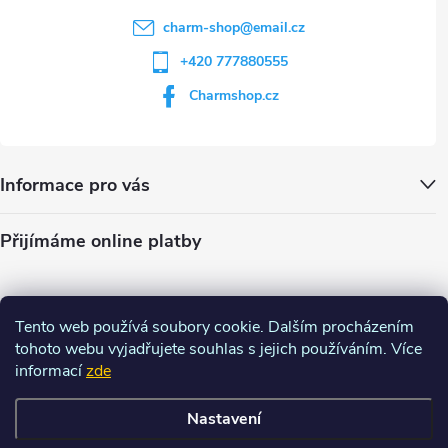
charm-shop
@
email.cz
+420 777880555
Charmshop.cz
Informace pro vás
Přijímáme online platby
Tento web používá soubory cookie. Dalším procházením
tohoto webu vyjadřujete souhlas s jejich používáním. Více
informací
zde
Nastavení
Copyright 2026
Charm-shop.cz
. Všechna práva vyhrazena.
Upravit