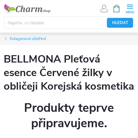
Přejít
NÁKUPNÍ
KOŠÍK
na
obsah
HLEDAT
Kolagenové ošetření
BELLMONA Pleťová
esence Červené žilky v
obličeji Korejská kosmetika
Produkty teprve
připravujeme.