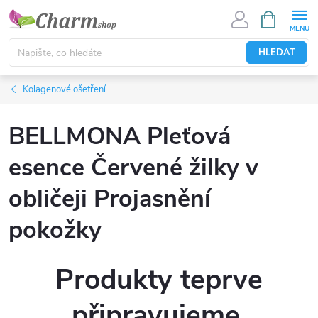
Přejít
NÁKUPNÍ
KOŠÍK
na
obsah
HLEDAT
Kolagenové ošetření
BELLMONA Pleťová
esence Červené žilky v
obličeji Projasnění
pokožky
Produkty teprve
připravujeme.