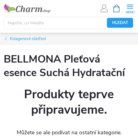
Přejít
NÁKUPNÍ
KOŠÍK
na
obsah
HLEDAT
Kolagenové ošetření
BELLMONA Pleťová
esence Suchá Hydratační
Produkty teprve
připravujeme.
Můžete se ale podívat na ostatní kategorie.