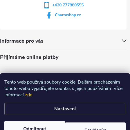
+420 777880555
Charmshop.cz
Informace pro vás
Přijímáme online platby
Tento web používá soubory cookie. Dalším procházením
tohoto webu vyjadřujete souhlas s jejich používáním. Více
informací
zde
Nastavení
Copyright 2026
Charm-shop.cz
. Všechna práva vyhrazena.
Upravit
nastavení cookies
Odmítnout