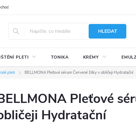
bchodu
Moje objednávka
Obchodní podmínky
Ochrana osobní
HLEDAT
IŠTĚNÍ PLETI
TONIKA
KRÉMY
EMUL
alé pleti
BELLMONA Pleťové sérum Červené žilky v obličeji Hydratační
BELLMONA Pleťové séru
obličeji Hydratační