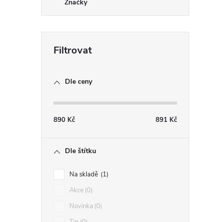
Značky
Dle ceny
890
Kč
891
Kč
Dle štítku
Na skladě
1
Akce
0
Novinka
0