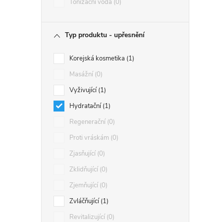
Tonizační voda
0
Typ produktu - upřesnění
Korejská kosmetika
1
Masážní
0
Vyživující
1
Hydratační
1
Regenerační
0
Proti vráskám
0
Zjasňující
0
Zklidňující
0
Zjemňující
0
Zvláčňující
1
Revitalizující
0