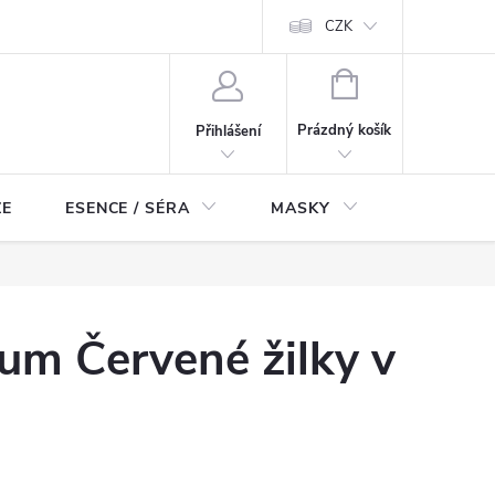
ch údajů
Odstoupení od smlouvy
CZK
NÁKUPNÍ
KOŠÍK
Prázdný košík
Přihlášení
ZE
ESENCE / SÉRA
MASKY
KOSMETI
m Červené žilky v