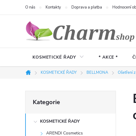
Přejít
O nás
Kontakty
Doprava a platba
Hodnocení o
na
obsah
KOSMETICKÉ ŘADY
* AKCE *
Č
KOSMETICKÉ ŘADY
BELLMONA
Ošetření zr
Domů
P
Přeskočit
Kategorie
kategorie
o
KOSMETICKÉ ŘADY
s
ARENDI Cosmetics