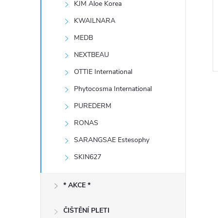
KJM Aloe Korea
e
KWAILNARA
l
MEDB
NEXTBEAU
OTTIE International
Phytocosma International
PUREDERM
RONAS
SARANGSAE Estesophy
l
SKIN627
* AKCE *
ČIŠTĚNÍ PLETI