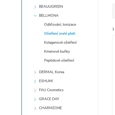
t
BEAUUGREEN
r
BELLMONA
Odličování, tonizace
a
1
Ošetření zralé pleti
n
Kolagenové ošetření
Kmenové buňky
n
Peptidové ošetření
í
í
DERMAL Korea
i
p
ESHUMI
FAU Cosmetics
a
GRACE DAY
n
CHARMZONE