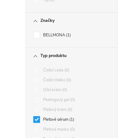
Tip
0
Značky
BELLMONA
1
Typ produktu
Čistící voda
0
Čistící mléko
0
Oční krém
0
Peelingový gel
0
Pleťový krém
0
Pleťové sérum
1
Pleťová maska
0