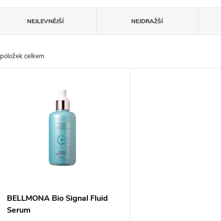
Ř
NEJLEVNĚJŠÍ
NEJDRAŽŠÍ
a
položek celkem
z
V
e
ý
n
p
p
s
r
p
BELLMONA Bio Signal Fluid
o
Serum