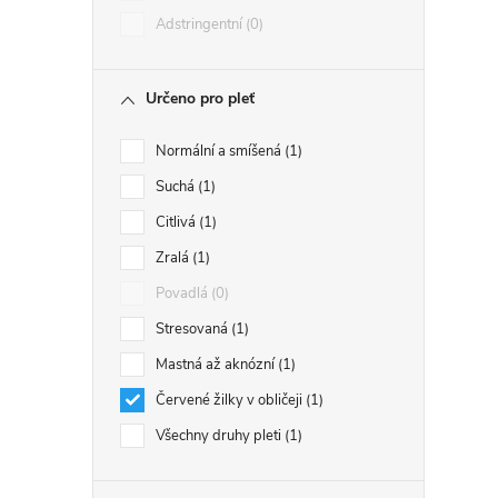
Adstringentní
0
Určeno pro pleť
Normální a smíšená
1
Suchá
1
Citlivá
1
Zralá
1
Povadlá
0
Stresovaná
1
Mastná až aknózní
1
Červené žilky v obličeji
1
Všechny druhy pleti
1