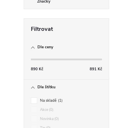
Značky
Dle ceny
890
Kč
891
Kč
Dle štítku
Na skladě
1
Akce
0
Novinka
0