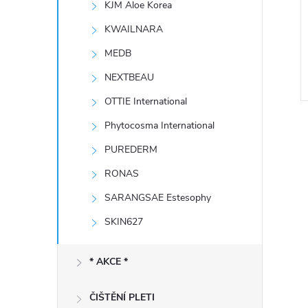
KJM Aloe Korea
e
KWAILNARA
l
MEDB
NEXTBEAU
OTTIE International
Phytocosma International
PUREDERM
RONAS
SARANGSAE Estesophy
l
SKIN627
* AKCE *
ČIŠTĚNÍ PLETI