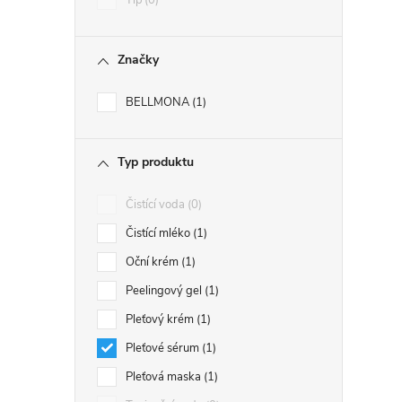
Tip
0
Značky
BELLMONA
1
Typ produktu
Čistící voda
0
Čistící mléko
1
Oční krém
1
Peelingový gel
1
Pleťový krém
1
Pleťové sérum
1
Pleťová maska
1