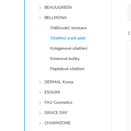
t
BEAUUGREEN
r
BELLMONA
Odličování, tonizace
a
1
Ošetření zralé pleti
n
Kolagenové ošetření
Kmenové buňky
n
Peptidové ošetření
í
í
DERMAL Korea
i
p
ESHUMI
FAU Cosmetics
a
GRACE DAY
n
CHARMZONE