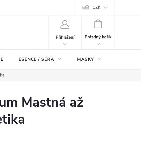
ch údajů
Odstoupení od smlouvy
CZK
NÁKUPNÍ
KOŠÍK
Prázdný košík
Přihlášení
ZE
ESENCE / SÉRA
MASKY
KOSMETI
ika
um Mastná až
tika