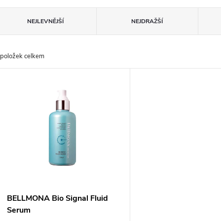
Ř
NEJLEVNĚJŠÍ
NEJDRAŽŠÍ
a
položek celkem
z
V
e
ý
n
p
p
s
r
p
BELLMONA Bio Signal Fluid
o
Serum