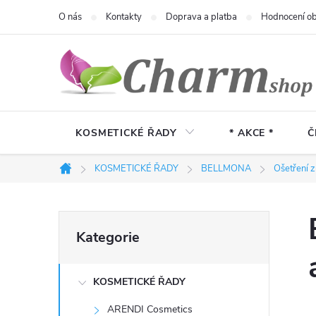
Přejít
O nás
Kontakty
Doprava a platba
Hodnocení o
na
obsah
KOSMETICKÉ ŘADY
* AKCE *
Č
KOSMETICKÉ ŘADY
BELLMONA
Ošetření zr
Domů
P
Přeskočit
Kategorie
kategorie
o
KOSMETICKÉ ŘADY
s
ARENDI Cosmetics