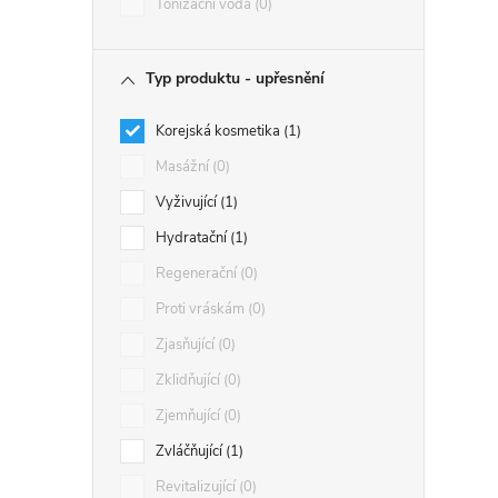
Tonizační voda
0
Typ produktu - upřesnění
Korejská kosmetika
1
Masážní
0
Vyživující
1
Hydratační
1
Regenerační
0
Proti vráskám
0
Zjasňující
0
Zklidňující
0
Zjemňující
0
Zvláčňující
1
Revitalizující
0