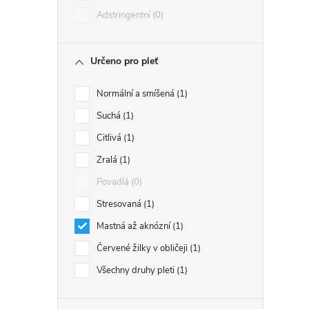
Adstringentní
0
Určeno pro pleť
Normální a smíšená
1
Suchá
1
Citlivá
1
Zralá
1
Povadlá
0
Stresovaná
1
Mastná až aknózní
1
Červené žilky v obličeji
1
Všechny druhy pleti
1