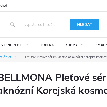
bchodu
Moje objednávka
Obchodní podmínky
Ochrana osobní
HLEDAT
IŠTĚNÍ PLETI
TONIKA
KRÉMY
EMUL
alé pleti
BELLMONA Pleťové sérum Mastná až aknózní Korejská kosmet
BELLMONA Pleťové sér
aknózní Korejská kosme