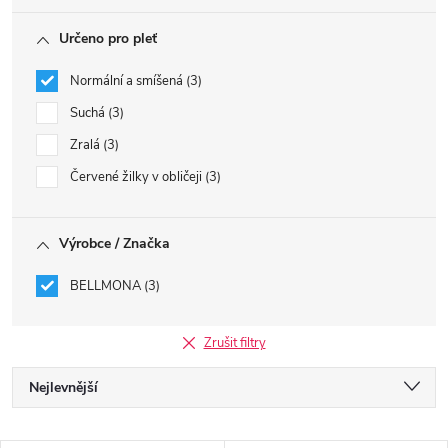
Určeno pro pleť
Normální a smíšená
3
Suchá
3
Zralá
3
Červené žilky v obličeji
3
Výrobce / Značka
BELLMONA
3
Zrušit filtry
Ř
Nejlevnější
a
Nejdražší