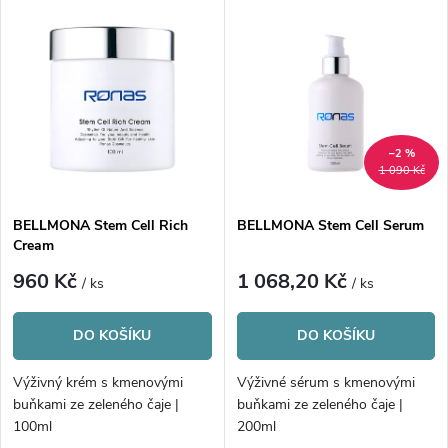
V
Nejprodávanější
z
ý
Abecedně
e
p
n
i
–2 %
1 090 Kč
í
s
p
BELLMONA Stem Cell Rich
BELLMONA Stem Cell Serum
Cream
p
r
960 Kč
1 068,20 Kč
/ ks
/ ks
r
o
DO KOŠÍKU
DO KOŠÍKU
o
d
Výživný krém s kmenovými
Výživné sérum s kmenovými
d
buňkami ze zeleného čaje |
buňkami ze zeleného čaje |
u
100ml
200ml