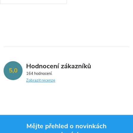
O
v
l
á
Hodnocení zákazníků
d
5,0
164 hodnocení
a
Zobrazit recenze
c
í
p
Mějte přehled o novinkách
r