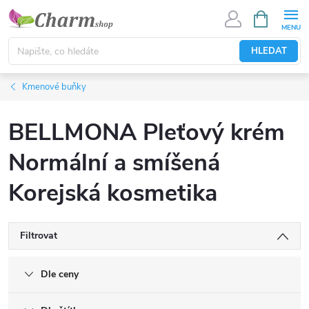
Přejít
NÁKUPNÍ
KOŠÍK
na
obsah
HLEDAT
Kmenové buňky
BELLMONA Pleťový krém
Normální a smíšená
Korejská kosmetika
Filtrovat
Dle ceny