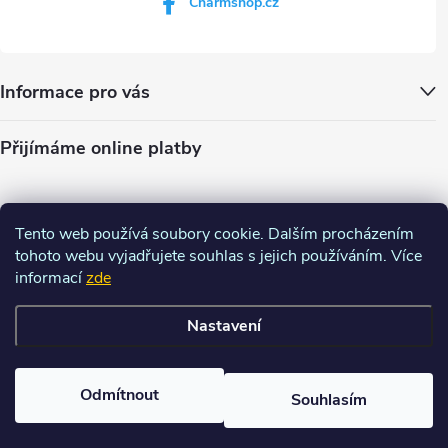
Charmshop.cz
Informace pro vás
Přijímáme online platby
Tento web používá soubory cookie. Dalším procházením
tohoto webu vyjadřujete souhlas s jejich používáním. Více
informací
zde
Nastavení
Copyright 2026
Charm-shop.cz
. Všechna práva vyhrazena.
Upravit
nastavení cookies
Odmítnout
Souhlasím
Vytvořil Shoptet