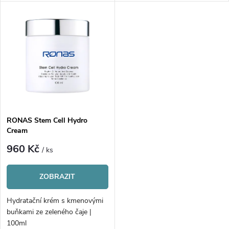
u
k
k
t
t
ů
ů
RONAS Stem Cell Hydro
Cream
960 Kč
/ ks
ZOBRAZIT
Hydratační krém s kmenovými
buňkami ze zeleného čaje |
100ml