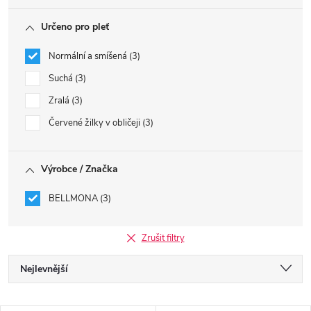
Určeno pro pleť
Normální a smíšená
3
Suchá
3
Zralá
3
Červené žilky v obličeji
3
Výrobce / Značka
BELLMONA
3
Zrušit filtry
Ř
Nejlevnější
a
Nejdražší