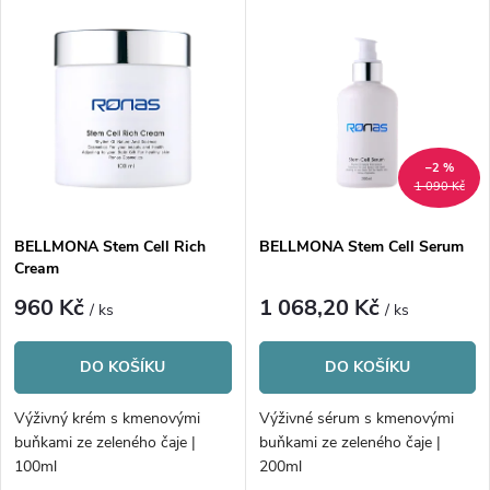
V
Nejprodávanější
z
ý
Abecedně
e
p
n
i
–2 %
1 090 Kč
í
s
p
BELLMONA Stem Cell Rich
BELLMONA Stem Cell Serum
Cream
p
r
960 Kč
1 068,20 Kč
/ ks
/ ks
r
o
DO KOŠÍKU
DO KOŠÍKU
o
d
Výživný krém s kmenovými
Výživné sérum s kmenovými
d
buňkami ze zeleného čaje |
buňkami ze zeleného čaje |
u
100ml
200ml