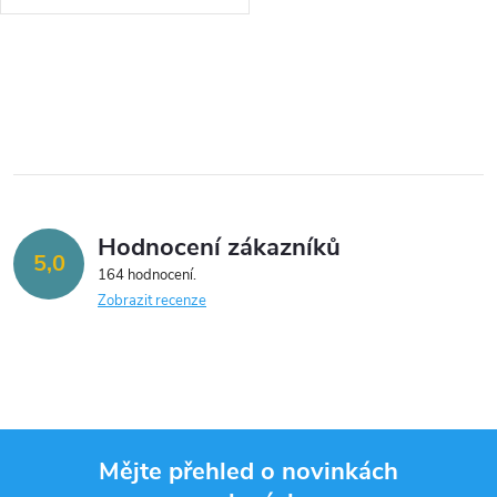
O
v
l
á
Hodnocení zákazníků
d
5,0
164 hodnocení
a
Zobrazit recenze
c
í
p
Mějte přehled o novinkách
r