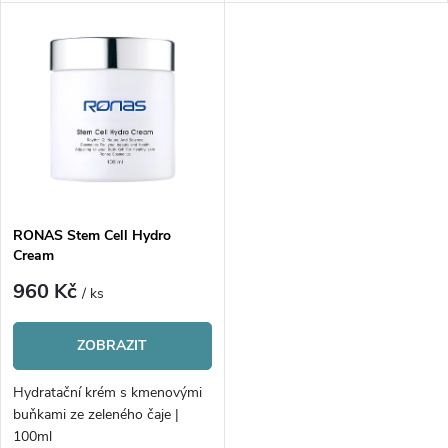
u
k
k
t
t
ů
ů
RONAS Stem Cell Hydro
Cream
960 Kč
/ ks
ZOBRAZIT
Hydratační krém s kmenovými
buňkami ze zeleného čaje |
100ml