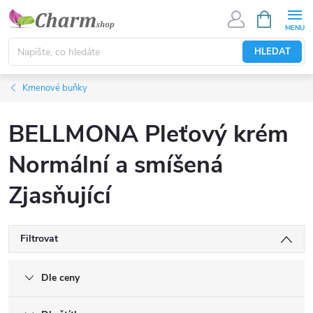
Přejít
NÁKUPNÍ
KOŠÍK
na
obsah
HLEDAT
Kmenové buňky
BELLMONA Pleťový krém
Normální a smíšená
Zjasňující
Filtrovat
Dle ceny