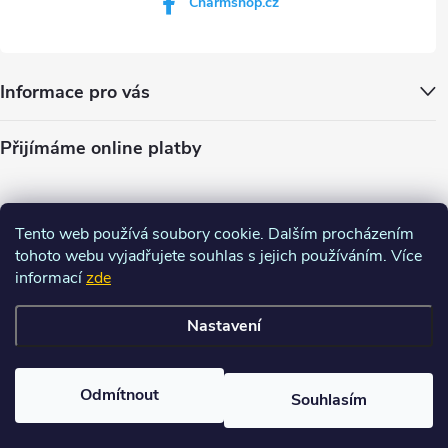
Charmshop.cz
Informace pro vás
Přijímáme online platby
Tento web používá soubory cookie. Dalším procházením
tohoto webu vyjadřujete souhlas s jejich používáním. Více
informací
zde
Nastavení
Copyright 2026
Charm-shop.cz
. Všechna práva vyhrazena.
Upravit
nastavení cookies
Odmítnout
Souhlasím
Vytvořil Shoptet