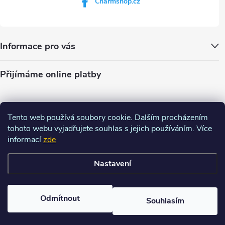
Charmshop.cz
Informace pro vás
Přijímáme online platby
Tento web používá soubory cookie. Dalším procházením
tohoto webu vyjadřujete souhlas s jejich používáním. Více
informací
zde
Nastavení
Copyright 2026
Charm-shop.cz
. Všechna práva vyhrazena.
Upravit
nastavení cookies
Odmítnout
Souhlasím
Vytvořil Shoptet