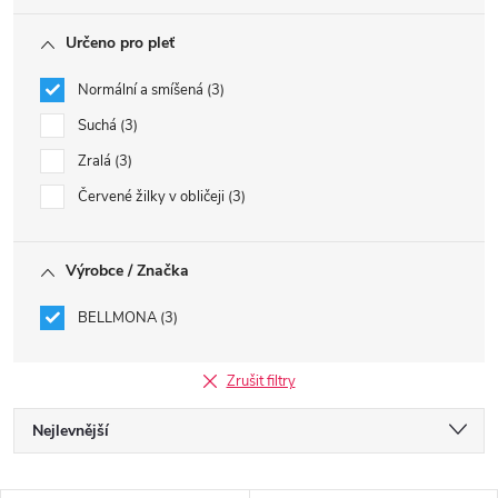
Určeno pro pleť
Normální a smíšená
3
Suchá
3
Zralá
3
Červené žilky v obličeji
3
Výrobce / Značka
BELLMONA
3
Zrušit filtry
Ř
Nejlevnější
a
Nejdražší