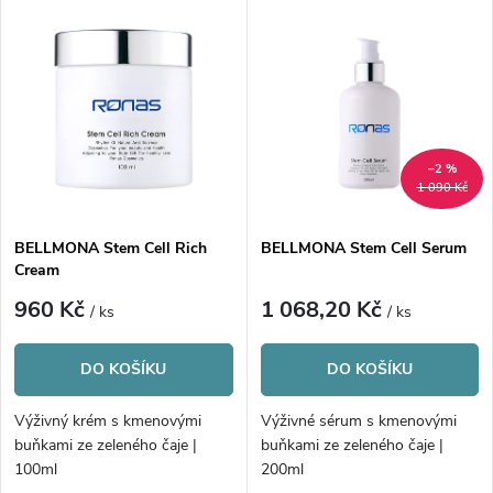
V
Nejprodávanější
z
ý
Abecedně
e
p
n
i
–2 %
1 090 Kč
í
s
p
BELLMONA Stem Cell Rich
BELLMONA Stem Cell Serum
Cream
p
r
960 Kč
1 068,20 Kč
/ ks
/ ks
r
o
DO KOŠÍKU
DO KOŠÍKU
o
d
Výživný krém s kmenovými
Výživné sérum s kmenovými
d
buňkami ze zeleného čaje |
buňkami ze zeleného čaje |
u
100ml
200ml