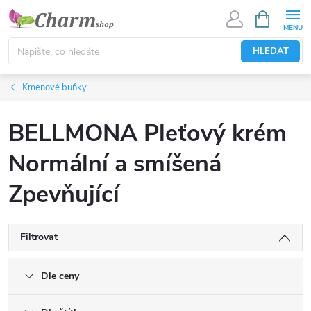
Přejít
NÁKUPNÍ
KOŠÍK
na
obsah
HLEDAT
Kmenové buňky
BELLMONA Pleťový krém
Normální a smíšená
Zpevňující
Filtrovat
Dle ceny