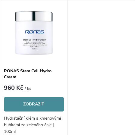
u
k
k
t
t
ů
ů
RONAS Stem Cell Hydro
Cream
960 Kč
/ ks
ZOBRAZIT
Hydratační krém s kmenovými
buňkami ze zeleného čaje |
100ml