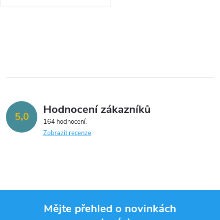
O
v
l
á
Hodnocení zákazníků
d
5,0
164 hodnocení
a
Zobrazit recenze
c
í
p
Mějte přehled o novinkách
r