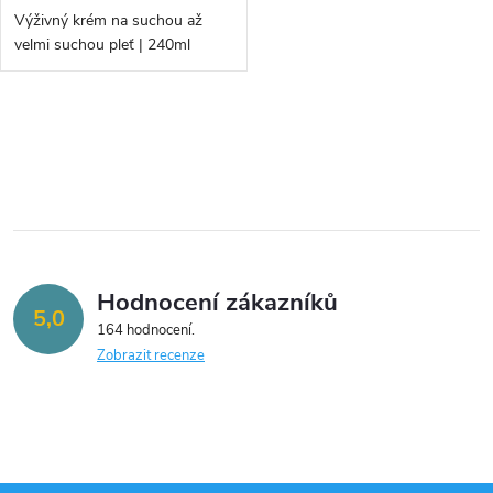
o
d
Výživný krém na suchou až
d
velmi suchou pleť | 240ml
u
u
k
O
k
v
t
t
l
ů
á
ů
Hodnocení zákazníků
d
5,0
164 hodnocení
a
Zobrazit recenze
c
í
p