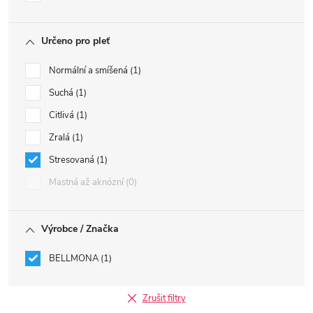
Určeno pro pleť
Normální a smíšená
1
Suchá
1
Citlivá
1
Zralá
1
Stresovaná
1
Mastná až aknózní
0
Výrobce / Značka
BELLMONA
1
Zrušit filtry