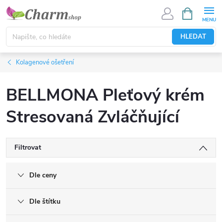
Přejít
NÁKUPNÍ
KOŠÍK
na
obsah
HLEDAT
Kolagenové ošetření
BELLMONA Pleťový krém
Stresovaná Zvláčňující
Filtrovat
Dle ceny
Dle štítku