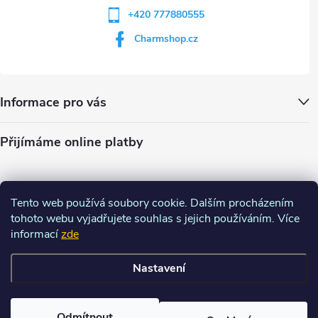
+420 777880555
Charmshop.cz
Informace pro vás
Přijímáme online platby
Tento web používá soubory cookie. Dalším procházením
tohoto webu vyjadřujete souhlas s jejich používáním. Více
informací
zde
Nastavení
Copyright 2026
Charm-shop.cz
. Všechna práva vyhrazena.
Upravit
nastavení cookies
Odmítnout