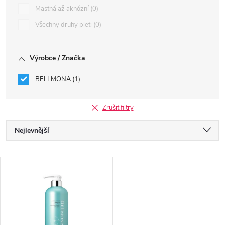
Mastná až aknózní
0
Všechny druhy pleti
0
Výrobce / Značka
BELLMONA
1
Zrušit filtry
Ř
Nejlevnější
a
Nejdražší
V
Nejprodávanější
z
ý
Abecedně
e
p