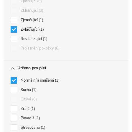
Zjasňující
0
Zklidňující
0
Zjemňující
1
Zvláčňující
1
Revitalizující
1
Projasnění pokožky
0
Určeno pro pleť
Normální a smíšená
1
Suchá
1
Citlivá
0
Zralá
1
Povadlá
1
Stresovaná
1