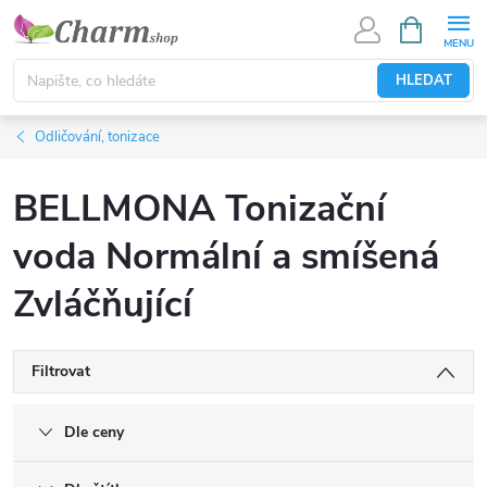
Přejít
NÁKUPNÍ
KOŠÍK
na
obsah
HLEDAT
Odličování, tonizace
BELLMONA Tonizační
voda Normální a smíšená
Zvláčňující
Filtrovat
Dle ceny