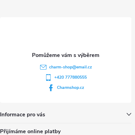
a
ý
t
p
i
í
s
u
charm-shop
@
email.cz
+420 777880555
Charmshop.cz
Informace pro vás
Přijímáme online platby