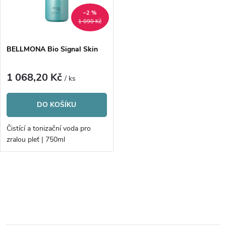
n
i
–2 %
1 090 Kč
í
s
p
BELLMONA Bio Signal Skin
p
r
1 068,20 Kč
/ ks
r
o
DO KOŠÍKU
o
d
Čistící a tonizační voda pro
d
zralou pleť | 750ml
u
u
k
O
k
v
t
t
l