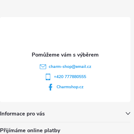
a
ý
t
p
i
í
s
u
charm-shop
@
email.cz
+420 777880555
Charmshop.cz
Informace pro vás
Přijímáme online platby