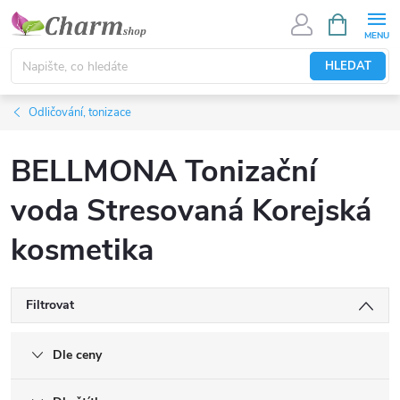
Přejít
NÁKUPNÍ
KOŠÍK
na
obsah
HLEDAT
Odličování, tonizace
BELLMONA Tonizační
voda Stresovaná Korejská
kosmetika
Filtrovat
Dle ceny