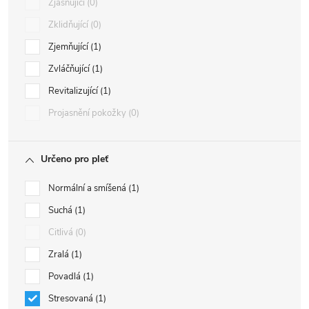
Zjasňující
0
Zklidňující
0
Zjemňující
1
Zvláčňující
1
Revitalizující
1
Projasnění pokožky
0
Určeno pro pleť
Normální a smíšená
1
Suchá
1
Citlivá
0
Zralá
1
Povadlá
1
Stresovaná
1