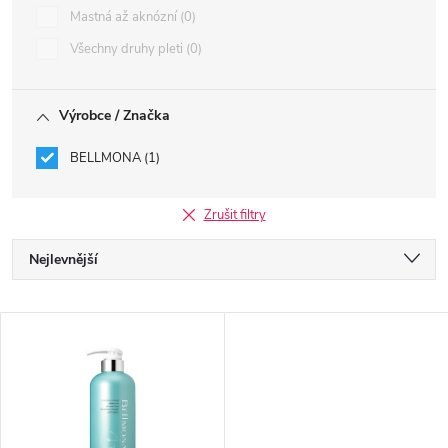
Mastná až aknózní
0
Všechny druhy pleti
0
Výrobce / Značka
BELLMONA
1
Zrušit filtry
Ř
Nejlevnější
a
Nejdražší
V
Nejprodávanější
z
ý
Abecedně
e
p