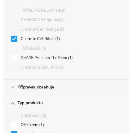
TOPNEWS Ge Ultimate
0
CHARMZONE Special
0
Charm in Cell Prestige
0
Charm in Cell Ritual
1
TOPCLASS
0
DeAGE Premium The Stem
1
Charmzone Bakuchiol
0
Přípravek obsahuje
Typ produktu
Čistící krém
0
Oční krém
1