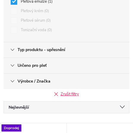
Pleťová emulze
1
Pleťový krém
0
Pleťové sérum
0
Tonizační voda
0
Typ produktu - upřesnění
Určeno pro pleť
Výrobce / Značka
Zrušit filtry
Ř
Nejlevnější
a
Nejdražší
V
Doprodej
Nejprodávanější