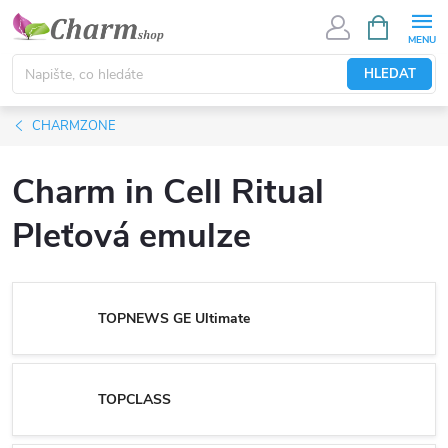
Přejít
NÁKUPNÍ
KOŠÍK
na
obsah
HLEDAT
CHARMZONE
Charm in Cell Ritual
Pleťová emulze
TOPNEWS GE Ultimate
TOPCLASS