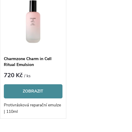
z
ý
Abecedně
e
p
n
i
í
s
p
Charmzone Charm in Cell
Ritual Emulsion
p
r
720 Kč
/ ks
r
o
ZOBRAZIT
o
d
Protivrásková reparační emulze
d
| 110ml
u
u