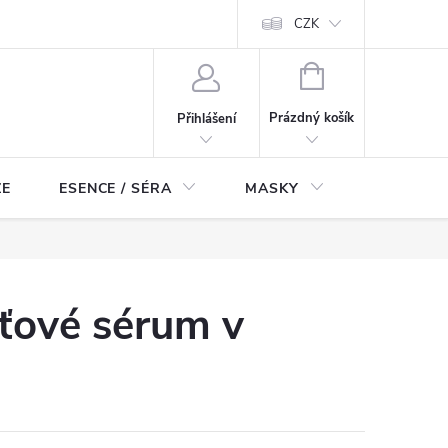
ch údajů
Odstoupení od smlouvy
CZK
NÁKUPNÍ
KOŠÍK
Prázdný košík
Přihlášení
ZE
ESENCE / SÉRA
MASKY
KOSMETI
eťové sérum v