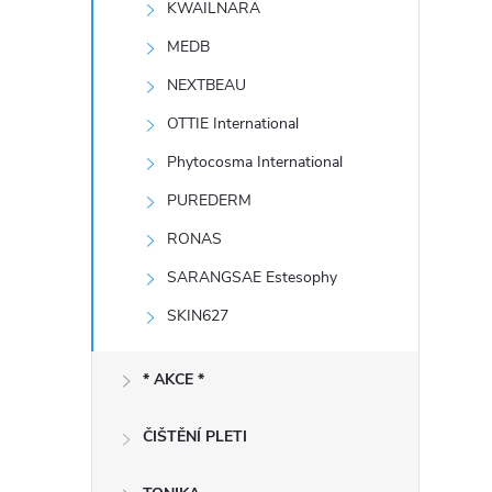
KWAILNARA
e
MEDB
l
NEXTBEAU
OTTIE International
Phytocosma International
PUREDERM
RONAS
SARANGSAE Estesophy
SKIN627
* AKCE *
ČIŠTĚNÍ PLETI