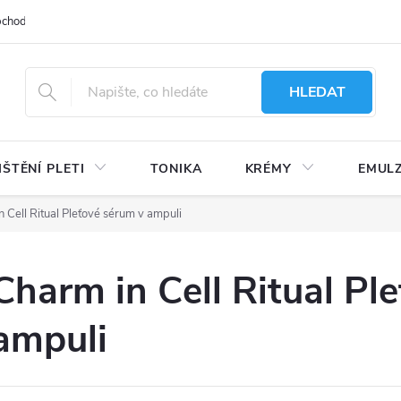
bchodu
Moje objednávka
Obchodní podmínky
Ochrana osobní
HLEDAT
IŠTĚNÍ PLETI
TONIKA
KRÉMY
EMUL
 Cell Ritual Pleťové sérum v ampuli
Charm in Cell Ritual Pl
ampuli