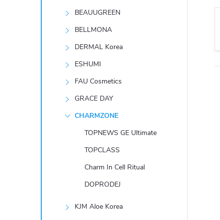
t
BEAUUGREEN
r
BELLMONA
DERMAL Korea
a
ESHUMI
n
FAU Cosmetics
GRACE DAY
n
CHARMZONE
í
TOPNEWS GE Ultimate
TOPCLASS
p
Charm In Cell Ritual
a
DOPRODEJ
n
KJM Aloe Korea