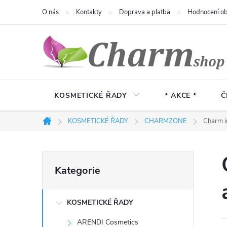
Přejít
O nás
Kontakty
Doprava a platba
Hodnocení o
na
obsah
KOSMETICKÉ ŘADY
* AKCE *
Č
KOSMETICKÉ ŘADY
CHARMZONE
Charm in
Domů
P
Přeskočit
Kategorie
kategorie
o
KOSMETICKÉ ŘADY
s
ARENDI Cosmetics