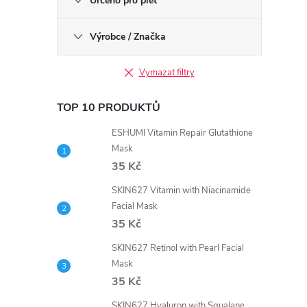
Určeno pro pleť
Výrobce / Značka
Vymazat filtry
TOP 10 PRODUKTŮ
ESHUMI Vitamin Repair Glutathione
Mask
35 Kč
SKIN627 Vitamin with Niacinamide
Facial Mask
35 Kč
SKIN627 Retinol with Pearl Facial
Mask
35 Kč
SKIN627 Hyaluron with Squalane