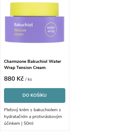
z
ý
Abecedně
e
p
n
i
í
s
p
Charmzone Bakuchiol Water
Wrap Tension Cream
p
r
880 Kč
/ ks
r
o
DO KOŠÍKU
o
d
Pleťový krém s bakuchiolem s
d
hydratačním a protivráskovým
u
účinkem | 50ml
u