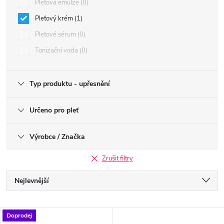
Pleťová emulze
0
Pleťový krém
1
Pleťové sérum
0
Tonizační voda
0
Typ produktu - upřesnění
Určeno pro pleť
Výrobce / Značka
Zrušit filtry
Ř
Nejlevnější
a
Nejdražší
V
Doprodej
Nejprodávanější