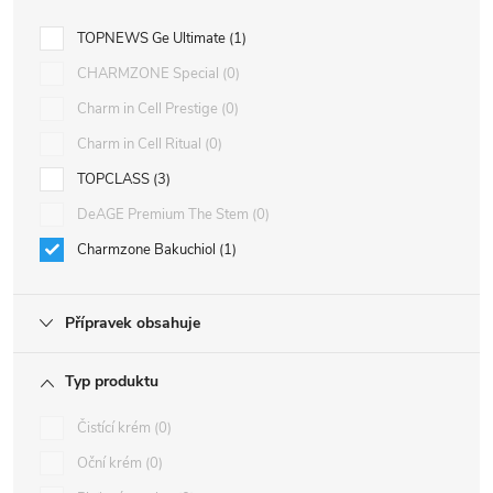
TOPNEWS Ge Ultimate
1
CHARMZONE Special
0
Charm in Cell Prestige
0
Charm in Cell Ritual
0
TOPCLASS
3
DeAGE Premium The Stem
0
Charmzone Bakuchiol
1
Přípravek obsahuje
Typ produktu
Čistící krém
0
Oční krém
0