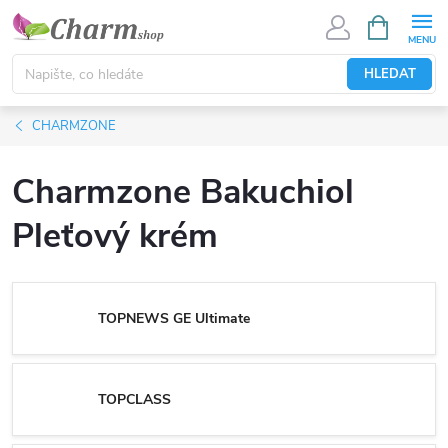
Přejít
NÁKUPNÍ
KOŠÍK
na
obsah
HLEDAT
CHARMZONE
Charmzone Bakuchiol
Pleťový krém
TOPNEWS GE Ultimate
TOPCLASS