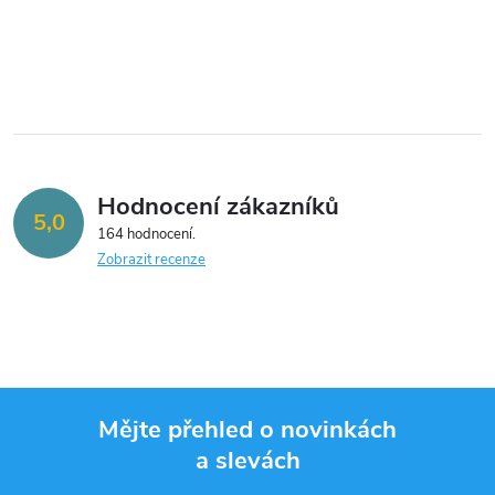
k
k
O
t
v
t
ů
l
ů
á
Hodnocení zákazníků
d
5,0
164 hodnocení
a
Zobrazit recenze
c
í
p
Mějte přehled o novinkách
r
a slevách
Z
v