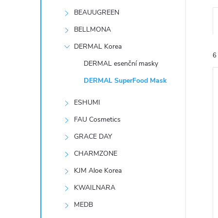
t
BEAUUGREEN
r
BELLMONA
DERMAL Korea
a
6
DERMAL esenční masky
n
DERMAL SuperFood Mask
n
ESHUMI
FAU Cosmetics
í
í
GRACE DAY
i
p
CHARMZONE
KJM Aloe Korea
a
KWAILNARA
n
MEDB