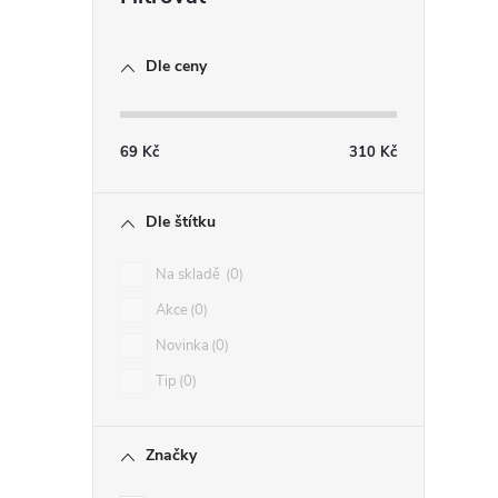
í
Dle ceny
r
69
Kč
310
Kč
Dle štítku
Na skladě
0
Akce
0
Novinka
0
Tip
0
Značky
i