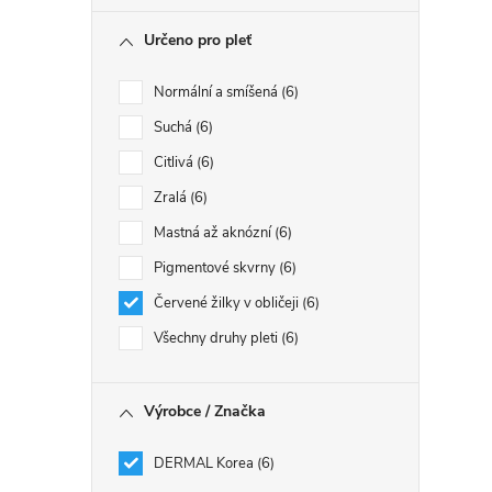
Určeno pro pleť
Normální a smíšená
6
Suchá
6
Citlivá
6
Zralá
6
Mastná až aknózní
6
Pigmentové skvrny
6
Červené žilky v obličeji
6
Všechny druhy pleti
6
Výrobce / Značka
DERMAL Korea
6