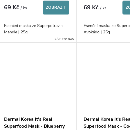
r
69 Kč
69 Kč
d
ZOBRAZIT
Z
/ ks
/ ks
o
u
Esenční maska ze Superpotravin -
Esenční maska ze Superpo
d
Mandle | 25g
Avokádo | 25g
k
Kód:
TS1045
u
t
k
ů
t
ů
Dermal Korea It's Real
Dermal Korea It's Rea
Superfood Mask - Blueberry
Superfood Mask - Co