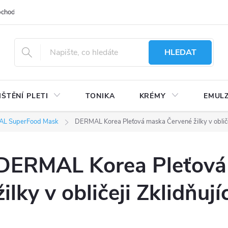
bchodu
Moje objednávka
Obchodní podmínky
Ochrana osobní
HLEDAT
IŠTĚNÍ PLETI
TONIKA
KRÉMY
EMUL
L SuperFood Mask
DERMAL Korea Pleťová maska Červené žilky v obličej
DERMAL Korea Pleťová
žilky v obličeji Zklidňují