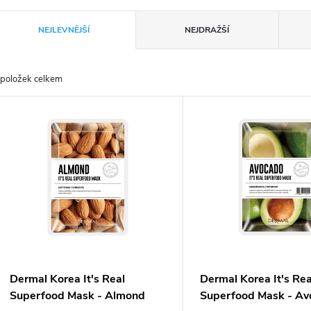
Ř
NEJLEVNĚJŠÍ
NEJDRAŽŠÍ
a
položek celkem
z
V
e
ý
n
p
p
s
r
p
Dermal Korea It's Real
Dermal Korea It's Rea
o
Superfood Mask - Almond
Superfood Mask - A