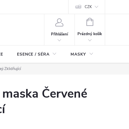
ch údajů
Odstoupení od smlouvy
CZK
NÁKUPNÍ
KOŠÍK
Prázdný košík
Přihlášení
ZE
ESENCE / SÉRA
MASKY
KOSMETI
i Zklidňující
 maska Červené
cí