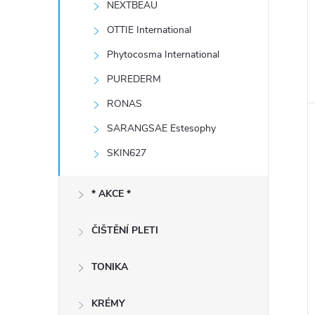
NEXTBEAU
e
OTTIE International
l
Phytocosma International
PUREDERM
RONAS
SARANGSAE Estesophy
SKIN627
* AKCE *
ČIŠTĚNÍ PLETI
TONIKA
KRÉMY