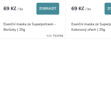
69 Kč
69 Kč
ZOBRAZIT
Z
/ ks
/ ks
Esenční maska ze Superpotravin -
Esenční maska ze Superpo
Borůvky | 25g
Kokosový ořech | 25g
Kód:
TS1048
O
v
á
d
a