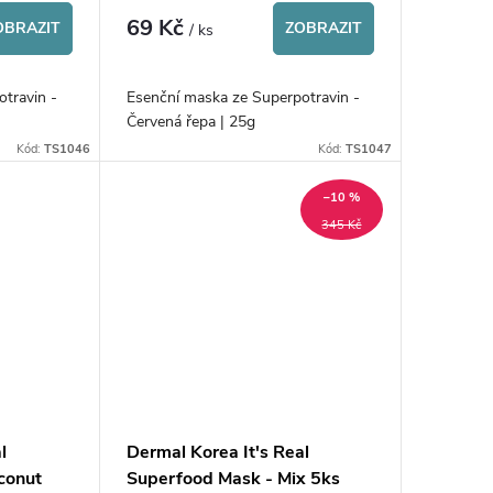
69 Kč
OBRAZIT
ZOBRAZIT
/ ks
travin -
Esenční maska ze Superpotravin -
Červená řepa | 25g
Kód:
TS1046
Kód:
TS1047
–10 %
345 Kč
l
Dermal Korea It's Real
conut
Superfood Mask - Mix 5ks