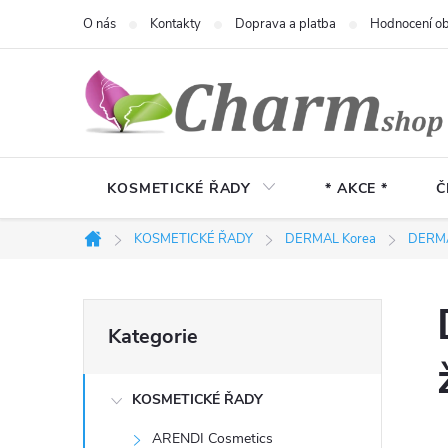
Přejít
O nás
Kontakty
Doprava a platba
Hodnocení o
na
obsah
KOSMETICKÉ ŘADY
* AKCE *
Č
KOSMETICKÉ ŘADY
DERMAL Korea
DERMA
Domů
P
Přeskočit
Kategorie
kategorie
o
KOSMETICKÉ ŘADY
s
ARENDI Cosmetics