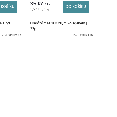
35 Kč
/ ks
 KOŠÍKU
DO KOŠÍKU
Měrná
1,52 Kč / 1 g
cena:
 s rýží |
Esenční maska s bílým kolagenem |
23g
Kód:
XDER134
Kód:
XDER115