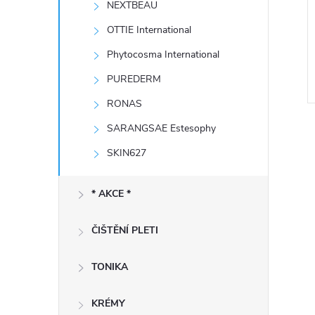
NEXTBEAU
e
OTTIE International
l
Phytocosma International
PUREDERM
RONAS
SARANGSAE Estesophy
SKIN627
* AKCE *
l
ČIŠTĚNÍ PLETI
TONIKA
KRÉMY