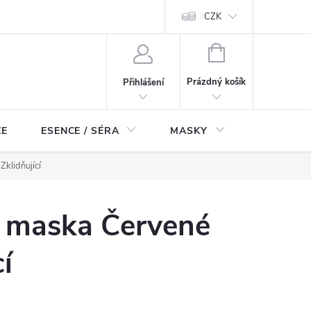
ch údajů
Odstoupení od smlouvy
CZK
NÁKUPNÍ
KOŠÍK
Prázdný košík
Přihlášení
ZE
ESENCE / SÉRA
MASKY
KOSMETI
klidňující
 maska Červené
cí