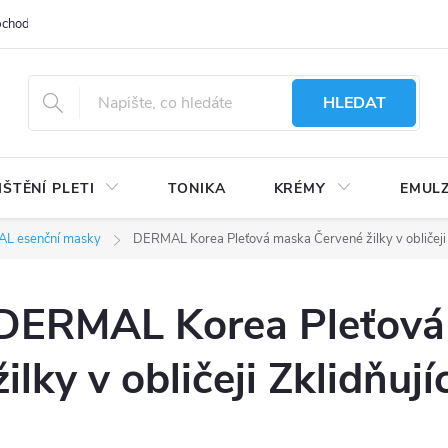
bchodu
Moje objednávka
Obchodní podmínky
Ochrana osobní
HLEDAT
IŠTĚNÍ PLETI
TONIKA
KRÉMY
EMUL
L esenční masky
DERMAL Korea Pleťová maska Červené žilky v obličeji Z
DERMAL Korea Pleťová
žilky v obličeji Zklidňují