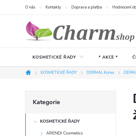
Přejít
O nás
Kontakty
Doprava a platba
Hodnocení o
na
obsah
KOSMETICKÉ ŘADY
* AKCE *
Č
KOSMETICKÉ ŘADY
DERMAL Korea
DERMA
Domů
P
Přeskočit
Kategorie
kategorie
o
KOSMETICKÉ ŘADY
s
ARENDI Cosmetics