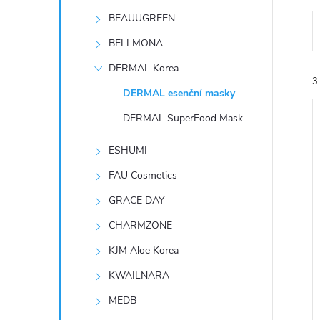
t
BEAUUGREEN
r
BELLMONA
DERMAL Korea
a
3
DERMAL esenční masky
n
DERMAL SuperFood Mask
n
ESHUMI
FAU Cosmetics
í
í
GRACE DAY
i
p
CHARMZONE
KJM Aloe Korea
a
KWAILNARA
n
MEDB