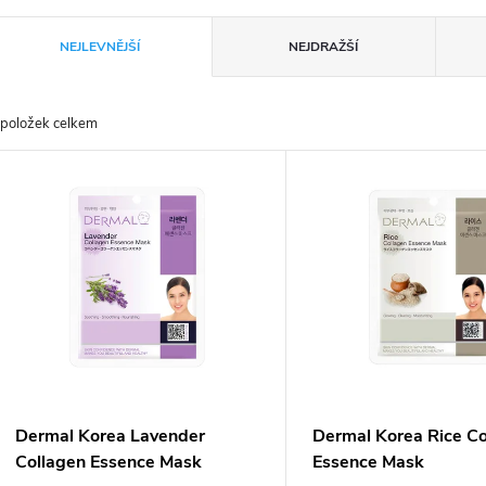
Ř
NEJLEVNĚJŠÍ
NEJDRAŽŠÍ
a
položek celkem
z
V
e
ý
n
p
p
s
r
p
Dermal Korea Lavender
Dermal Korea Rice Co
o
Collagen Essence Mask
Essence Mask