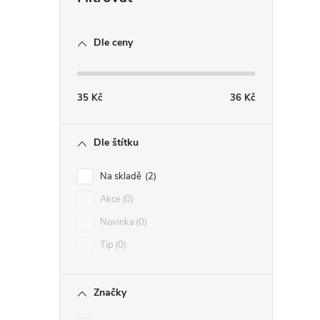
Dle ceny
35
Kč
36
Kč
Dle štítku
Na skladě
2
Akce
0
Novinka
0
Tip
0
Značky