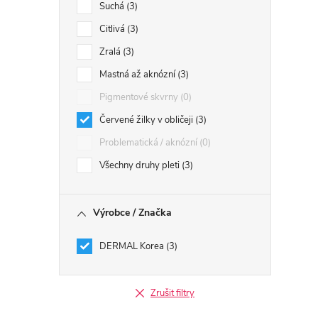
Suchá
3
Citlivá
3
Zralá
3
Mastná až aknózní
3
Pigmentové skvrny
0
Červené žilky v obličeji
3
Problematická / aknózní
0
Všechny druhy pleti
3
Výrobce / Značka
DERMAL Korea
3
Zrušit filtry