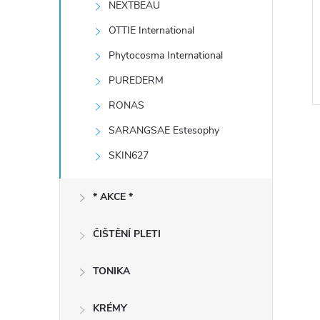
NEXTBEAU
e
OTTIE International
l
Phytocosma International
PUREDERM
RONAS
SARANGSAE Estesophy
SKIN627
* AKCE *
l
ČIŠTĚNÍ PLETI
TONIKA
KRÉMY