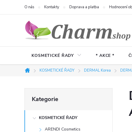
Přejít
O nás
Kontakty
Doprava a platba
Hodnocení o
na
obsah
KOSMETICKÉ ŘADY
* AKCE *
Č
KOSMETICKÉ ŘADY
DERMAL Korea
DERMA
Domů
P
Přeskočit
Kategorie
kategorie
o
KOSMETICKÉ ŘADY
s
ARENDI Cosmetics