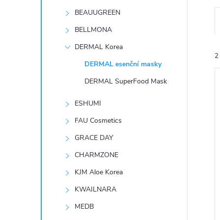
t
BEAUUGREEN
r
BELLMONA
DERMAL Korea
a
2
DERMAL esenční masky
n
DERMAL SuperFood Mask
n
ESHUMI
FAU Cosmetics
í
í
GRACE DAY
i
p
CHARMZONE
KJM Aloe Korea
a
KWAILNARA
n
MEDB