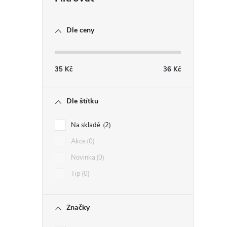
Dle ceny
35
Kč
36
Kč
Dle štítku
Na skladě
2
Akce
0
Novinka
0
Tip
0
Značky