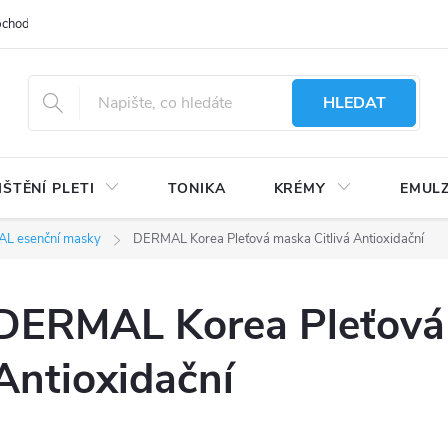
bchodu
Moje objednávka
Obchodní podmínky
Ochrana osobní
HLEDAT
IŠTĚNÍ PLETI
TONIKA
KRÉMY
EMUL
L esenční masky
DERMAL Korea Pleťová maska Citlivá Antioxidační
DERMAL Korea Pleťová 
Antioxidační