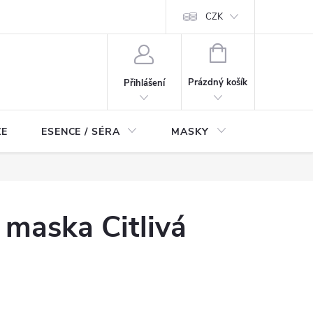
ch údajů
Odstoupení od smlouvy
CZK
NÁKUPNÍ
KOŠÍK
Prázdný košík
Přihlášení
ZE
ESENCE / SÉRA
MASKY
KOSMETI
maska Citlivá