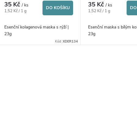
r
35 Kč
35 Kč
/ ks
/ ks
d
DO KOŠÍKU
DO
Měrná
Měrná
1,52 Kč / 1 g
1,52 Kč / 1 g
o
cena:
cena:
u
Esenční kolagenová maska s rýží |
Esenční maska s bílým ko
d
23g
23g
k
Kód:
XDER134
u
t
k
O
ů
t
v
ů
á
d
a