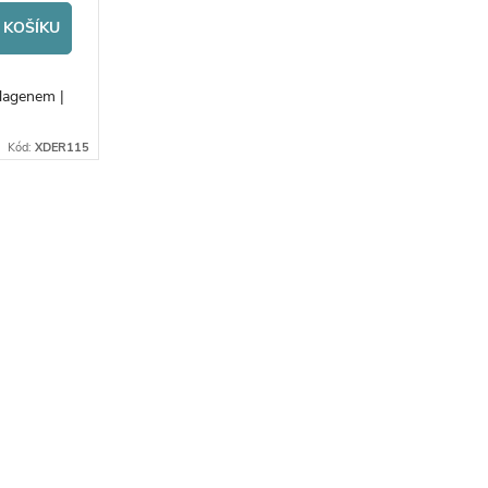
 KOŠÍKU
lagenem |
Kód:
XDER115