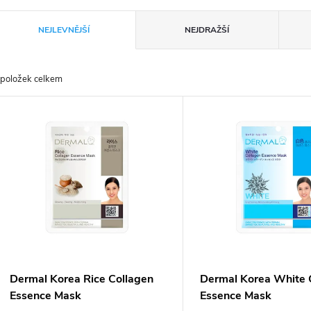
Ř
NEJLEVNĚJŠÍ
NEJDRAŽŠÍ
a
položek celkem
z
V
e
ý
n
p
p
s
r
p
Dermal Korea Rice Collagen
Dermal Korea White 
o
Essence Mask
Essence Mask