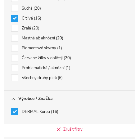
Suchá
20
Citlivá
16
Zralá
20
Mastná až aknózní
20
Pigmentové skvrny
1
Červené žilky v obličeji
20
Problematická / aknózní
1
Všechny druhy pleti
6
Výrobce / Značka
DERMAL Korea
16
Zrušit filtry