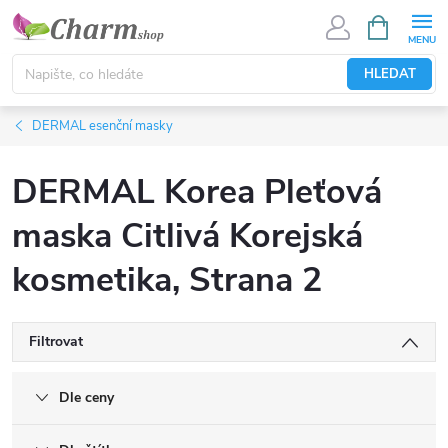
Přejít
NÁKUPNÍ
KOŠÍK
na
obsah
HLEDAT
DERMAL esenční masky
DERMAL Korea Pleťová
maska Citlivá Korejská
kosmetika
, Strana 2
Filtrovat
Dle ceny